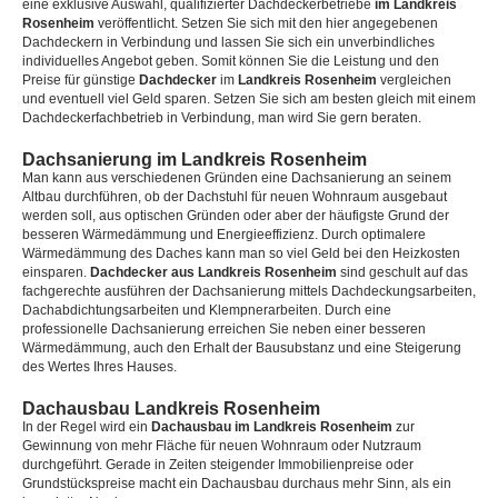
eine exklusive Auswahl, qualifizierter Dachdeckerbetriebe
im Landkreis
Rosenheim
veröffentlicht. Setzen Sie sich mit den hier angegebenen
Dachdeckern in Verbindung und lassen Sie sich ein unverbindliches
individuelles Angebot geben. Somit können Sie die Leistung und den
Preise für günstige
Dachdecker
im
Landkreis Rosenheim
vergleichen
und eventuell viel Geld sparen. Setzen Sie sich am besten gleich mit einem
Dachdeckerfachbetrieb in Verbindung, man wird Sie gern beraten.
Dachsanierung im Landkreis Rosenheim
Man kann aus verschiedenen Gründen eine Dachsanierung an seinem
Altbau durchführen, ob der Dachstuhl für neuen Wohnraum ausgebaut
werden soll, aus optischen Gründen oder aber der häufigste Grund der
besseren Wärmedämmung und Energieeffizienz. Durch optimalere
Wärmedämmung des Daches kann man so viel Geld bei den Heizkosten
einsparen.
Dachdecker aus Landkreis Rosenheim
sind geschult auf das
fachgerechte ausführen der Dachsanierung mittels Dachdeckungsarbeiten,
Dachabdichtungsarbeiten und Klempnerarbeiten. Durch eine
professionelle Dachsanierung erreichen Sie neben einer besseren
Wärmedämmung, auch den Erhalt der Bausubstanz und eine Steigerung
des Wertes Ihres Hauses.
Dachausbau Landkreis Rosenheim
In der Regel wird ein
Dachausbau im Landkreis Rosenheim
zur
Gewinnung von mehr Fläche für neuen Wohnraum oder Nutzraum
durchgeführt. Gerade in Zeiten steigender Immobilienpreise oder
Grundstückspreise macht ein Dachausbau durchaus mehr Sinn, als ein