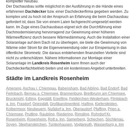
kompletter Neubau.
Der Dachausbau sollte möglichst in der Ausführung in die Hände eines
erfahrenen
Dachdecker
bzw. einer Dachdeckerfirma gegeben werden. Zu
komplex und zu hoch ist der Anspruch an Erfahrung die beim Dachausbau
gefordert ist, dass Sie von einem Laien fachgerecht umgesetzt werden
kann. Im Zuge eines Dachausbaus eignet sich die Durchführung einer
Dachmodernisierung hervorragend zur Gewinnung einer höheren
Wärmeeffizienz durch bessere Wärmedämmung. Auch die Installation einer
Solaranlage auf dem Dach ist zu überlegen, sie biete die Gewinnung von
Wärme oder Strom für die Eigenverwendung oder zur Einspeisung in das
öffentliche Stromnetz. Die daraus entstehenden finanziellen Vorteile sind
nicht zu unterschätzen. Nähere Informationen zur Montage einer
Solaranlage im
Landkreis Rosenheim
kann Ihnen auch der
Dachdeckerfachbetrieb bieten und ein kostenloses Angebot unterbreiten.
Städte im Landkreis Rosenheim
Amerang
,
Aschau i. Chiemgau
,
Babensham
,
Bad Aibling
,
Bad Endorf
,
Bad
Feilnbach
,
Bernau a. Chiemsee
,
Brannenburg
,
Breitbrunn am Chiemsee
,
Bruckmühl
,
Edling
,
Eggstätt
,
Eiselfing
,
Feldkirchen-Westerham
,
Flintsbach
a. Inn
,
Frasdorf
,
Griesstätt
,
Großkarolinenfeld
,
Halfing
,
Kiefersfelden
,
Kolbermoor
,
Neubeuern
,
Nußdorf a. Inn
,
Oberaudorf
,
Pfaffing
,
Prien a.
Chiemsee
,
Prutting
,
Raubling
,
Riedering
,
Rimsting
,
Rohrdorf Kr.
Rosenheim
,
Rosenheim
,
Rott a. Inn
,
Samerberg
,
Schechen
,
Söchtenau
,
Soyen
,
Stephanskirchen
,
Tuntenhausen
,
Vogtareuth
,
Wasserburg a. Inn