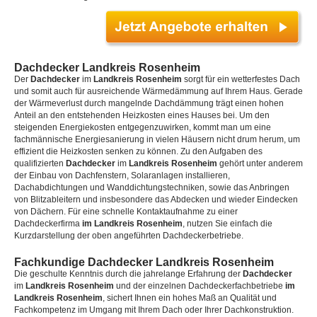
Dachdecker Landkreis Rosenheim
Der
Dachdecker
im
Landkreis Rosenheim
sorgt für ein wetterfestes Dach
und somit auch für ausreichende Wärmedämmung auf Ihrem Haus. Gerade
der Wärmeverlust durch mangelnde Dachdämmung trägt einen hohen
Anteil an den entstehenden Heizkosten eines Hauses bei. Um den
steigenden Energiekosten entgegenzuwirken, kommt man um eine
fachmännische Energiesanierung in vielen Häusern nicht drum herum, um
effizient die Heizkosten senken zu können. Zu den Aufgaben des
qualifizierten
Dachdecker
im
Landkreis Rosenheim
gehört unter anderem
der Einbau von Dachfenstern, Solaranlagen installieren,
Dachabdichtungen und Wanddichtungstechniken, sowie das Anbringen
von Blitzableitern und insbesondere das Abdecken und wieder Eindecken
von Dächern. Für eine schnelle Kontaktaufnahme zu einer
Dachdeckerfirma
im Landkreis Rosenheim
, nutzen Sie einfach die
Kurzdarstellung der oben angeführten Dachdeckerbetriebe.
Fachkundige Dachdecker Landkreis Rosenheim
Die geschulte Kenntnis durch die jahrelange Erfahrung der
Dachdecker
im
Landkreis Rosenheim
und der einzelnen Dachdeckerfachbetriebe
im
Landkreis Rosenheim
, sichert Ihnen ein hohes Maß an Qualität und
Fachkompetenz im Umgang mit Ihrem Dach oder Ihrer Dachkonstruktion.