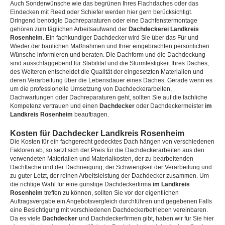
Auch Sonderwünsche wie das begrünen Ihres Flachdaches oder das
Eindecken mit Reed oder Schiefer werden hier gern berücksichtigt.
Dringend benötigte Dachreparaturen oder eine Dachfenstermontage
gehören zum täglichen Arbeitsaufwand der
Dachdeckerei Landkreis
Rosenheim
. Ein fachkundiger Dachdecker wird Sie über das Für und
Wieder der baulichen Maßnahmen und Ihrer eingebrachten persönlichen
Wünsche informieren und beraten. Die Dachform und die Dachdeckung
sind ausschlaggebend für Stabilität und die Sturmfestigkeit Ihres Daches,
des Weiteren entscheidet die Qualität der eingesetzten Materialien und
deren Verarbeitung über die Lebensdauer eines Daches. Gerade wenn es
um die professionelle Umsetzung von Dachdeckerarbeiten,
Dachwartungen oder Dachreparaturen geht, sollten Sie auf die fachliche
Kompetenz vertrauen und einen
Dachdecker
oder Dachdeckermeister
im
Landkreis Rosenheim
beauftragen.
Kosten für Dachdecker Landkreis Rosenheim
Die Kosten für ein fachgerecht gedecktes Dach hängen von verschiedenen
Faktoren ab, so setzt sich der Preis für die Dachdeckerarbeiten aus den
verwendeten Materialien und Materialkosten, der zu bearbeitenden
Dachfläche und der Dachneigung, der Schwierigkeit der Verarbeitung und
zu guter Letzt, der reinen Arbeitsleistung der Dachdecker zusammen. Um
die richtige Wahl für eine günstige Dachdeckerfirma
im Landkreis
Rosenheim
treffen zu können, sollten Sie vor der eigentlichen
Auftragsvergabe ein Angebotsvergleich durchführen und gegebenen Falls
eine Besichtigung mit verschiedenen Dachdeckerbetrieben vereinbaren.
Da es viele
Dachdecker
und Dachdeckerfirmen gibt, haben wir für Sie hier