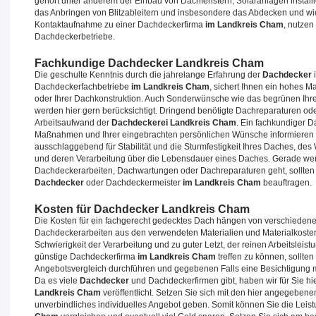
gehört unter anderem der Einbau von Dachfenstern, Solaranlagen insta
das Anbringen von Blitzableitern und insbesondere das Abdecken und wi
Kontaktaufnahme zu einer Dachdeckerfirma
im Landkreis Cham
, nutzen
Dachdeckerbetriebe.
Fachkundige Dachdecker Landkreis Cham
Die geschulte Kenntnis durch die jahrelange Erfahrung der
Dachdecker
Dachdeckerfachbetriebe
im Landkreis Cham
, sichert Ihnen ein hohes 
oder Ihrer Dachkonstruktion. Auch Sonderwünsche wie das begrünen Ihr
werden hier gern berücksichtigt. Dringend benötigte Dachreparaturen o
Arbeitsaufwand der
Dachdeckerei Landkreis Cham
. Ein fachkundiger 
Maßnahmen und Ihrer eingebrachten persönlichen Wünsche informieren 
ausschlaggebend für Stabilität und die Sturmfestigkeit Ihres Daches, des 
und deren Verarbeitung über die Lebensdauer eines Daches. Gerade we
Dachdeckerarbeiten, Dachwartungen oder Dachreparaturen geht, sollten 
Dachdecker
oder Dachdeckermeister
im Landkreis Cham
beauftragen.
Kosten für Dachdecker Landkreis Cham
Die Kosten für ein fachgerecht gedecktes Dach hängen von verschiedenen F
Dachdeckerarbeiten aus den verwendeten Materialien und Materialkoste
Schwierigkeit der Verarbeitung und zu guter Letzt, der reinen Arbeitslei
günstige Dachdeckerfirma
im Landkreis Cham
treffen zu können, sollten
Angebotsvergleich durchführen und gegebenen Falls eine Besichtigung 
Da es viele
Dachdecker
und Dachdeckerfirmen gibt, haben wir für Sie hi
Landkreis Cham
veröffentlicht. Setzen Sie sich mit den hier angegeben
unverbindliches individuelles Angebot geben. Somit können Sie die Leist