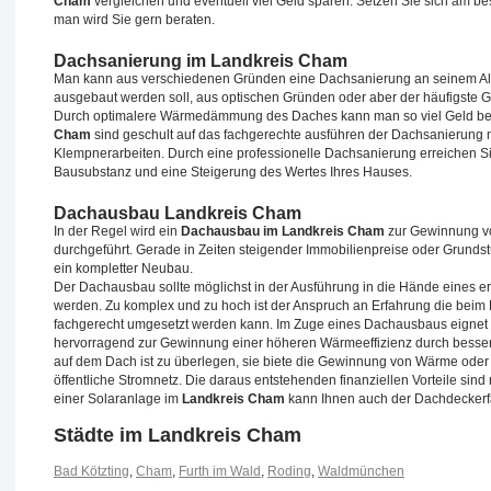
Cham
vergleichen und eventuell viel Geld sparen. Setzen Sie sich am be
man wird Sie gern beraten.
Dachsanierung im Landkreis Cham
Man kann aus verschiedenen Gründen eine Dachsanierung an seinem Al
ausgebaut werden soll, aus optischen Gründen oder aber der häufigste
Durch optimalere Wärmedämmung des Daches kann man so viel Geld bei
Cham
sind geschult auf das fachgerechte ausführen der Dachsanierung
Klempnerarbeiten. Durch eine professionelle Dachsanierung erreichen
Bausubstanz und eine Steigerung des Wertes Ihres Hauses.
Dachausbau Landkreis Cham
In der Regel wird ein
Dachausbau im Landkreis Cham
zur Gewinnung v
durchgeführt. Gerade in Zeiten steigender Immobilienpreise oder Grund
ein kompletter Neubau.
Der Dachausbau sollte möglichst in der Ausführung in die Hände eines 
werden. Zu komplex und zu hoch ist der Anspruch an Erfahrung die beim 
fachgerecht umgesetzt werden kann. Im Zuge eines Dachausbaus eignet 
hervorragend zur Gewinnung einer höheren Wärmeeffizienz durch besser
auf dem Dach ist zu überlegen, sie biete die Gewinnung von Wärme oder
öffentliche Stromnetz. Die daraus entstehenden finanziellen Vorteile sin
einer Solaranlage im
Landkreis Cham
kann Ihnen auch der Dachdeckerfa
Städte im Landkreis Cham
Bad Kötzting
,
Cham
,
Furth im Wald
,
Roding
,
Waldmünchen