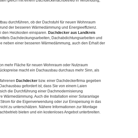
sten gleich mit einem Dachdeckerfachbetrieb in Verbindung,
tbau durchführen, ob der Dachstuhl für neuen Wohnraum
 Grund der besseren Wärmedämmung und Energieeffizienz.
 den Heizkosten einsparen.
Dachdecker aus Landkreis
 mittels Dachdeckungsarbeiten, Dachabdichtungsarbeiten und
 Sie neben einer besseren Wärmedämmung, auch den Erhalt der
on mehr Fläche für neuen Wohnraum oder Nutzraum
stückspreise macht ein Dachausbau durchaus mehr Sinn, als
erfahrenen
Dachdecker
bzw. einer Dachdeckerfirma gegeben
Dachausbau gefordert ist, dass Sie von einem Laien
sich die Durchführung einer Dachmodernisierung
e Wärmedämmung. Auch die Installation einer Solaranlage
 Strom für die Eigenverwendung oder zur Einspeisung in das
d nicht zu unterschätzen. Nähere Informationen zur Montage
chbetrieb bieten und ein kostenloses Angebot unterbreiten.