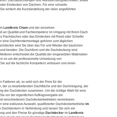
llieren, Dachabdichtungen und Wanddichtungstechniken, sowie
eder Eindecken von Dächern. Für eine schnelle
 Sie einfach die Kurzdarstellung der oben angeführten
im
Landkreis Cham
und der einzelnen
Maß an Qualität und Fachkompetenz im Umgang mit Ihrem Dach
es Flachdaches oder das Eindecken mit Reed oder Schiefer
der eine Dachfenstermontage gehören zum täglichen
Dachdecker wird Sie über das Für und Wieder der baulichen
und beraten. Die Dachform und die Dachdeckung sind
Weiteren entscheidet die Qualität der eingesetzten Materialien
nn es um die professionelle Umsetzung von
Sie auf die fachliche Kompetenz vertrauen und einen
aktoren ab, so setzt sich der Preis für die
n, der zu bearbeitenden Dachfläche und der Dachneigung, der
stung der Dachdecker zusammen. Um die richtige Wahl für eine
 Sie vor der eigentlichen Auftragsvergabe ein
mit verschiedenen Dachdeckerbetrieben vereinbaren.
er eine exklusive Auswahl, qualifizierter Dachdeckerbetriebe
im
en Dachdeckern in Verbindung und lassen Sie sich ein
ung und den Preise für günstige
Dachdecker
im
Landkreis