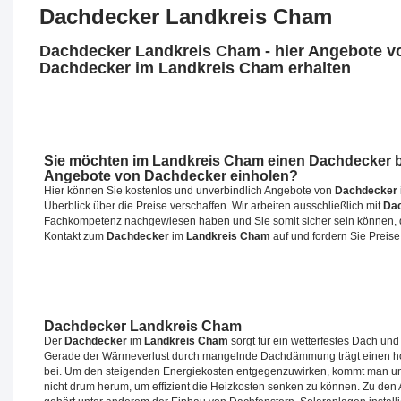
Dachdecker Landkreis Cham
Dachdecker Landkreis Cham - hier Angebote v
Dachdecker im Landkreis Cham erhalten
Sie möchten
im Landkreis Cham
einen
Dachdecker
b
Angebote von Dachdecker einholen?
Hier können Sie kostenlos und unverbindlich Angebote von
Dachdecker
Überblick über die Preise verschaffen. Wir arbeiten ausschließlich mit
Da
Fachkompetenz nachgewiesen haben und Sie somit sicher sein können, da
Kontakt zum
Dachdecker
im
Landkreis Cham
auf und fordern Sie Preis
Dachdecker Landkreis Cham
Der
Dachdecker
im
Landkreis Cham
sorgt für ein wetterfestes Dach u
Gerade der Wärmeverlust durch mangelnde Dachdämmung trägt einen ho
bei. Um den steigenden Energiekosten entgegenzuwirken, kommt man um
nicht drum herum, um effizient die Heizkosten senken zu können. Zu den 