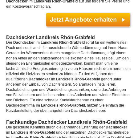
Dachdecker
im
Landkreis Rhön-Grabfeld
auf und fordern Sie Preise und
ein Kostenvoranschlag an.
Dachdecker Landkreis Rhön-Grabfeld
Der
Dachdecker
im
Landkreis Rhön-Grabfeld
sorgt für ein wetterfestes
Dach und somit auch für ausreichende Wärmedämmung auf Ihrem Haus.
Gerade der Wärmeverlust durch mangelnde Dachdämmung trägt einen
hohen Anteil an den entstehenden Heizkosten eines Hauses bei. Um den
steigenden Energiekosten entgegenzuwirken, kommt man um eine
fachmännische Energiesanierung in vielen Häusern nicht drum herum, um
effizient die Heizkosten senken zu können. Zu den Aufgaben des
qualifizierten
Dachdecker
im
Landkreis Rhön-Grabfeld
gehört unter
anderem der Einbau von Dachfenstern, Solaranlagen installieren,
Dachabdichtungen und Wanddichtungstechniken, sowie das Anbringen
von Blitzableitern und insbesondere das Abdecken und wieder Eindecken
von Dächern. Für eine schnelle Kontaktaufnahme zu einer
Dachdeckerfirma
im Landkreis Rhön-Grabfeld
, nutzen Sie einfach die
Kurzdarstellung der oben angeführten Dachdeckerbetriebe.
Fachkundige Dachdecker Landkreis Rhön-Grabfeld
Die geschulte Kenntnis durch die jahrelange Erfahrung der
Dachdecker
im
Landkreis Rhön-Grabfeld
und der einzelnen Dachdeckerfachbetriebe
im Landkreis Rhön-Grabfeld
, sichert Ihnen ein hohes Maß an Qualität und