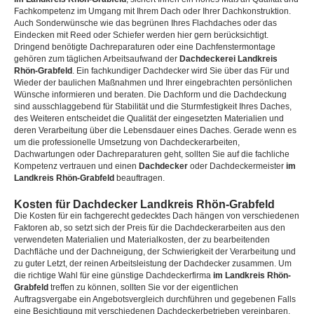
Fachkompetenz im Umgang mit Ihrem Dach oder Ihrer Dachkonstruktion.
Auch Sonderwünsche wie das begrünen Ihres Flachdaches oder das
Eindecken mit Reed oder Schiefer werden hier gern berücksichtigt.
Dringend benötigte Dachreparaturen oder eine Dachfenstermontage
gehören zum täglichen Arbeitsaufwand der
Dachdeckerei Landkreis
Rhön-Grabfeld
. Ein fachkundiger Dachdecker wird Sie über das Für und
Wieder der baulichen Maßnahmen und Ihrer eingebrachten persönlichen
Wünsche informieren und beraten. Die Dachform und die Dachdeckung
sind ausschlaggebend für Stabilität und die Sturmfestigkeit Ihres Daches,
des Weiteren entscheidet die Qualität der eingesetzten Materialien und
deren Verarbeitung über die Lebensdauer eines Daches. Gerade wenn es
um die professionelle Umsetzung von Dachdeckerarbeiten,
Dachwartungen oder Dachreparaturen geht, sollten Sie auf die fachliche
Kompetenz vertrauen und einen
Dachdecker
oder Dachdeckermeister
im
Landkreis Rhön-Grabfeld
beauftragen.
Kosten für Dachdecker Landkreis Rhön-Grabfeld
Die Kosten für ein fachgerecht gedecktes Dach hängen von verschiedenen
Faktoren ab, so setzt sich der Preis für die Dachdeckerarbeiten aus den
verwendeten Materialien und Materialkosten, der zu bearbeitenden
Dachfläche und der Dachneigung, der Schwierigkeit der Verarbeitung und
zu guter Letzt, der reinen Arbeitsleistung der Dachdecker zusammen. Um
die richtige Wahl für eine günstige Dachdeckerfirma
im Landkreis Rhön-
Grabfeld
treffen zu können, sollten Sie vor der eigentlichen
Auftragsvergabe ein Angebotsvergleich durchführen und gegebenen Falls
eine Besichtigung mit verschiedenen Dachdeckerbetrieben vereinbaren.