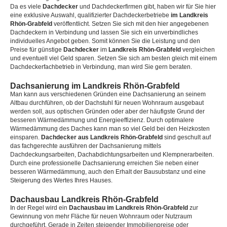
Da es viele
Dachdecker
und Dachdeckerfirmen gibt, haben wir für Sie hier
eine exklusive Auswahl, qualifizierter Dachdeckerbetriebe
im Landkreis
Rhön-Grabfeld
veröffentlicht. Setzen Sie sich mit den hier angegebenen
Dachdeckern in Verbindung und lassen Sie sich ein unverbindliches
individuelles Angebot geben. Somit können Sie die Leistung und den
Preise für günstige
Dachdecker
im
Landkreis Rhön-Grabfeld
vergleichen
und eventuell viel Geld sparen. Setzen Sie sich am besten gleich mit einem
Dachdeckerfachbetrieb in Verbindung, man wird Sie gern beraten.
Dachsanierung im Landkreis Rhön-Grabfeld
Man kann aus verschiedenen Gründen eine Dachsanierung an seinem
Altbau durchführen, ob der Dachstuhl für neuen Wohnraum ausgebaut
werden soll, aus optischen Gründen oder aber der häufigste Grund der
besseren Wärmedämmung und Energieeffizienz. Durch optimalere
Wärmedämmung des Daches kann man so viel Geld bei den Heizkosten
einsparen.
Dachdecker aus Landkreis Rhön-Grabfeld
sind geschult auf
das fachgerechte ausführen der Dachsanierung mittels
Dachdeckungsarbeiten, Dachabdichtungsarbeiten und Klempnerarbeiten.
Durch eine professionelle Dachsanierung erreichen Sie neben einer
besseren Wärmedämmung, auch den Erhalt der Bausubstanz und eine
Steigerung des Wertes Ihres Hauses.
Dachausbau Landkreis Rhön-Grabfeld
In der Regel wird ein
Dachausbau im Landkreis Rhön-Grabfeld
zur
Gewinnung von mehr Fläche für neuen Wohnraum oder Nutzraum
durchgeführt. Gerade in Zeiten steigender Immobilienpreise oder