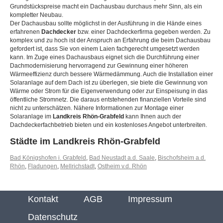
Grundstückspreise macht ein Dachausbau durchaus mehr Sinn, als ein
kompletter Neubau.
Der Dachausbau sollte möglichst in der Ausführung in die Hände eines
erfahrenen
Dachdecker
bzw. einer Dachdeckerfirma gegeben werden. Zu
komplex und zu hoch ist der Anspruch an Erfahrung die beim Dachausbau
gefordert ist, dass Sie von einem Laien fachgerecht umgesetzt werden
kann. Im Zuge eines Dachausbaus eignet sich die Durchführung einer
Dachmodernisierung hervorragend zur Gewinnung einer höheren
Wärmeeffizienz durch bessere Wärmedämmung. Auch die Installation einer
Solaranlage auf dem Dach ist zu überlegen, sie biete die Gewinnung von
Wärme oder Strom für die Eigenverwendung oder zur Einspeisung in das
öffentliche Stromnetz. Die daraus entstehenden finanziellen Vorteile sind
nicht zu unterschätzen. Nähere Informationen zur Montage einer
Solaranlage im
Landkreis Rhön-Grabfeld
kann Ihnen auch der
Dachdeckerfachbetrieb bieten und ein kostenloses Angebot unterbreiten.
Städte im Landkreis Rhön-Grabfeld
Bad Königshofen i. Grabfeld
,
Bad Neustadt a.d. Saale
,
Bischofsheim a.d.
Rhön
,
Fladungen
,
Mellrichstadt
,
Ostheim v.d. Rhön
Kontakt
AGB
Impressum
Datenschutz