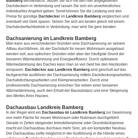
Bamberg
veröffentlicht. Setzen Sie sich mit den hier angegebenen
Dachdeckern in Verbindung und lassen Sie sich ein unverbindliches
individuelles Angebot geben. Somit können Sie die Leistung und den
Preise für günstige
Dachdecker
im
Landkreis Bamberg
vergleichen und
eventuell viel Geld sparen. Setzen Sie sich am besten gleich mit einem
Dachdeckerfachbetrieb in Verbindung, man wird Sie gern beraten.
Dachsanierung im Landkreis Bamberg
Man kann aus verschiedenen Gründen eine Dachsanierung an seinem
Altbau durchführen, ob der Dachstuhl für neuen Wohnraum ausgebaut
werden soll, aus optischen Gründen oder aber der häufigste Grund der
besseren Wärmedämmung und Energieeffizienz. Durch optimalere
Wärmedämmung des Daches kann man so viel Geld bei den Heizkosten
einsparen.
Dachdecker aus Landkreis Bamberg
sind geschult auf das
fachgerechte ausführen der Dachsanierung mittels Dachdeckungsarbeiten,
Dachabdichtungsarbeiten und Klempnerarbeiten. Durch eine
professionelle Dachsanierung erreichen Sie neben einer besseren
Wärmedämmung, auch den Erhalt der Bausubstanz und eine Steigerung
des Wertes Ihres Hauses.
Dachausbau Landkreis Bamberg
In der Regel wird ein
Dachausbau im Landkreis Bamberg
zur Gewinnung
von mehr Fläche für neuen Wohnraum oder Nutzraum durchgeführt.
Gerade in Zeiten steigender Immobilienpreise oder Grundstückspreise
macht ein Dachausbau durchaus mehr Sinn, als ein kompletter Neubau.
Der Dachausbau sollte möglichst in der Ausführung in die Hände eines