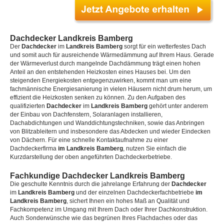
Dachdecker Landkreis Bamberg
Der
Dachdecker
im
Landkreis Bamberg
sorgt für ein wetterfestes Dach
und somit auch für ausreichende Wärmedämmung auf Ihrem Haus. Gerade
der Wärmeverlust durch mangelnde Dachdämmung trägt einen hohen
Anteil an den entstehenden Heizkosten eines Hauses bei. Um den
steigenden Energiekosten entgegenzuwirken, kommt man um eine
fachmännische Energiesanierung in vielen Häusern nicht drum herum, um
effizient die Heizkosten senken zu können. Zu den Aufgaben des
qualifizierten
Dachdecker
im
Landkreis Bamberg
gehört unter anderem
der Einbau von Dachfenstern, Solaranlagen installieren,
Dachabdichtungen und Wanddichtungstechniken, sowie das Anbringen
von Blitzableitern und insbesondere das Abdecken und wieder Eindecken
von Dächern. Für eine schnelle Kontaktaufnahme zu einer
Dachdeckerfirma
im Landkreis Bamberg
, nutzen Sie einfach die
Kurzdarstellung der oben angeführten Dachdeckerbetriebe.
Fachkundige Dachdecker Landkreis Bamberg
Die geschulte Kenntnis durch die jahrelange Erfahrung der
Dachdecker
im
Landkreis Bamberg
und der einzelnen Dachdeckerfachbetriebe
im
Landkreis Bamberg
, sichert Ihnen ein hohes Maß an Qualität und
Fachkompetenz im Umgang mit Ihrem Dach oder Ihrer Dachkonstruktion.
Auch Sonderwünsche wie das begrünen Ihres Flachdaches oder das