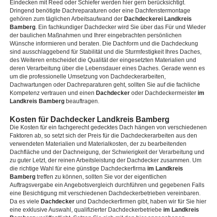
Eindecken mit Reed oder Schiefer werden hier gern berücksichtigt.
Dringend benötigte Dachreparaturen oder eine Dachfenstermontage
gehören zum täglichen Arbeitsaufwand der
Dachdeckerei Landkreis
Bamberg
. Ein fachkundiger Dachdecker wird Sie über das Für und Wieder
der baulichen Maßnahmen und Ihrer eingebrachten persönlichen
Wünsche informieren und beraten. Die Dachform und die Dachdeckung
sind ausschlaggebend für Stabilität und die Sturmfestigkeit Ihres Daches,
des Weiteren entscheidet die Qualität der eingesetzten Materialien und
deren Verarbeitung über die Lebensdauer eines Daches. Gerade wenn es
um die professionelle Umsetzung von Dachdeckerarbeiten,
Dachwartungen oder Dachreparaturen geht, sollten Sie auf die fachliche
Kompetenz vertrauen und einen
Dachdecker
oder Dachdeckermeister
im
Landkreis Bamberg
beauftragen.
Kosten für Dachdecker Landkreis Bamberg
Die Kosten für ein fachgerecht gedecktes Dach hängen von verschiedenen
Faktoren ab, so setzt sich der Preis für die Dachdeckerarbeiten aus den
verwendeten Materialien und Materialkosten, der zu bearbeitenden
Dachfläche und der Dachneigung, der Schwierigkeit der Verarbeitung und
zu guter Letzt, der reinen Arbeitsleistung der Dachdecker zusammen. Um
die richtige Wahl für eine günstige Dachdeckerfirma
im Landkreis
Bamberg
treffen zu können, sollten Sie vor der eigentlichen
Auftragsvergabe ein Angebotsvergleich durchführen und gegebenen Falls
eine Besichtigung mit verschiedenen Dachdeckerbetrieben vereinbaren.
Da es viele
Dachdecker
und Dachdeckerfirmen gibt, haben wir für Sie hier
eine exklusive Auswahl, qualifizierter Dachdeckerbetriebe
im Landkreis