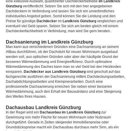
eine exklusive Auswahl, qualifizierter Dachdeckerbetriebe
im Landkreis
Günzburg
veröffentlicht. Setzen Sie sich mit den hier angegebenen
Dachdeckern in Verbindung und lassen Sie sich ein unverbindliches
individuelles Angebot geben. Somit können Sie die Leistung und den
Preise für günstige
Dachdecker
im
Landkreis Günzburg
vergleichen und
eventuell viel Geld sparen. Setzen Sie sich am besten gleich mit einem
Dachdeckerfachbetrieb in Verbindung, man wird Sie gern beraten.
Dachsanierung im Landkreis Günzburg
Man kann aus verschiedenen Gründen eine Dachsanierung an seinem
Altbau durchführen, ob der Dachstuhl für neuen Wohnraum ausgebaut
werden soll, aus optischen Gründen oder aber der häufigste Grund der
besseren Wärmedämmung und Energieeffizienz. Durch optimalere
Wärmedämmung des Daches kann man so viel Geld bei den Heizkosten
einsparen.
Dachdecker aus Landkreis Günzburg
sind geschult auf das
fachgerechte ausführen der Dachsanierung mittels Dachdeckungsarbeiten,
Dachabdichtungsarbeiten und Klempnerarbeiten. Durch eine
professionelle Dachsanierung erreichen Sie neben einer besseren
Wärmedämmung, auch den Erhalt der Bausubstanz und eine Steigerung
des Wertes Ihres Hauses.
Dachausbau Landkreis Günzburg
In der Regel wird ein
Dachausbau im Landkreis Günzburg
zur
Gewinnung von mehr Fläche für neuen Wohnraum oder Nutzraum
durchgeführt. Gerade in Zeiten steigender Immobilienpreise oder
Grundstückspreise macht ein Dachausbau durchaus mehr Sinn, als ein