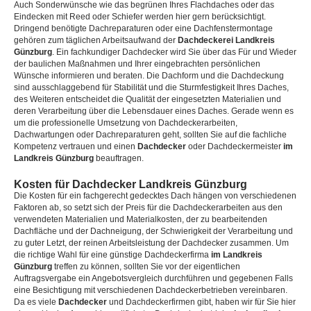
Auch Sonderwünsche wie das begrünen Ihres Flachdaches oder das
Eindecken mit Reed oder Schiefer werden hier gern berücksichtigt.
Dringend benötigte Dachreparaturen oder eine Dachfenstermontage
gehören zum täglichen Arbeitsaufwand der
Dachdeckerei Landkreis
Günzburg
. Ein fachkundiger Dachdecker wird Sie über das Für und Wieder
der baulichen Maßnahmen und Ihrer eingebrachten persönlichen
Wünsche informieren und beraten. Die Dachform und die Dachdeckung
sind ausschlaggebend für Stabilität und die Sturmfestigkeit Ihres Daches,
des Weiteren entscheidet die Qualität der eingesetzten Materialien und
deren Verarbeitung über die Lebensdauer eines Daches. Gerade wenn es
um die professionelle Umsetzung von Dachdeckerarbeiten,
Dachwartungen oder Dachreparaturen geht, sollten Sie auf die fachliche
Kompetenz vertrauen und einen
Dachdecker
oder Dachdeckermeister
im
Landkreis Günzburg
beauftragen.
Kosten für Dachdecker Landkreis Günzburg
Die Kosten für ein fachgerecht gedecktes Dach hängen von verschiedenen
Faktoren ab, so setzt sich der Preis für die Dachdeckerarbeiten aus den
verwendeten Materialien und Materialkosten, der zu bearbeitenden
Dachfläche und der Dachneigung, der Schwierigkeit der Verarbeitung und
zu guter Letzt, der reinen Arbeitsleistung der Dachdecker zusammen. Um
die richtige Wahl für eine günstige Dachdeckerfirma
im Landkreis
Günzburg
treffen zu können, sollten Sie vor der eigentlichen
Auftragsvergabe ein Angebotsvergleich durchführen und gegebenen Falls
eine Besichtigung mit verschiedenen Dachdeckerbetrieben vereinbaren.
Da es viele
Dachdecker
und Dachdeckerfirmen gibt, haben wir für Sie hier