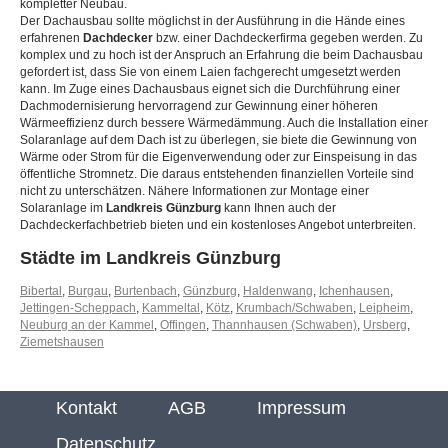
kompletter Neubau.
Der Dachausbau sollte möglichst in der Ausführung in die Hände eines
erfahrenen
Dachdecker
bzw. einer Dachdeckerfirma gegeben werden. Zu
komplex und zu hoch ist der Anspruch an Erfahrung die beim Dachausbau
gefordert ist, dass Sie von einem Laien fachgerecht umgesetzt werden
kann. Im Zuge eines Dachausbaus eignet sich die Durchführung einer
Dachmodernisierung hervorragend zur Gewinnung einer höheren
Wärmeeffizienz durch bessere Wärmedämmung. Auch die Installation einer
Solaranlage auf dem Dach ist zu überlegen, sie biete die Gewinnung von
Wärme oder Strom für die Eigenverwendung oder zur Einspeisung in das
öffentliche Stromnetz. Die daraus entstehenden finanziellen Vorteile sind
nicht zu unterschätzen. Nähere Informationen zur Montage einer
Solaranlage im
Landkreis Günzburg
kann Ihnen auch der
Dachdeckerfachbetrieb bieten und ein kostenloses Angebot unterbreiten.
Städte im Landkreis Günzburg
Bibertal
,
Burgau
,
Burtenbach
,
Günzburg
,
Haldenwang
,
Ichenhausen
,
Jettingen-Scheppach
,
Kammeltal
,
Kötz
,
Krumbach/Schwaben
,
Leipheim
,
Neuburg an der Kammel
,
Offingen
,
Thannhausen (Schwaben)
,
Ursberg
,
Ziemetshausen
Kontakt
AGB
Impressum
Datenschutz