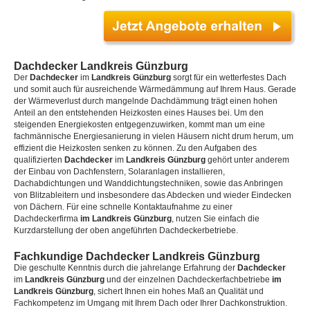
Dachdecker Landkreis Günzburg
Der
Dachdecker
im
Landkreis Günzburg
sorgt für ein wetterfestes Dach
und somit auch für ausreichende Wärmedämmung auf Ihrem Haus. Gerade
der Wärmeverlust durch mangelnde Dachdämmung trägt einen hohen
Anteil an den entstehenden Heizkosten eines Hauses bei. Um den
steigenden Energiekosten entgegenzuwirken, kommt man um eine
fachmännische Energiesanierung in vielen Häusern nicht drum herum, um
effizient die Heizkosten senken zu können. Zu den Aufgaben des
qualifizierten
Dachdecker
im
Landkreis Günzburg
gehört unter anderem
der Einbau von Dachfenstern, Solaranlagen installieren,
Dachabdichtungen und Wanddichtungstechniken, sowie das Anbringen
von Blitzableitern und insbesondere das Abdecken und wieder Eindecken
von Dächern. Für eine schnelle Kontaktaufnahme zu einer
Dachdeckerfirma
im Landkreis Günzburg
, nutzen Sie einfach die
Kurzdarstellung der oben angeführten Dachdeckerbetriebe.
Fachkundige Dachdecker Landkreis Günzburg
Die geschulte Kenntnis durch die jahrelange Erfahrung der
Dachdecker
im
Landkreis Günzburg
und der einzelnen Dachdeckerfachbetriebe
im
Landkreis Günzburg
, sichert Ihnen ein hohes Maß an Qualität und
Fachkompetenz im Umgang mit Ihrem Dach oder Ihrer Dachkonstruktion.