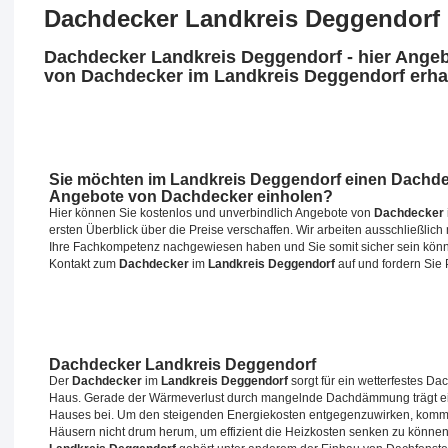
Dachdecker Landkreis Deggendorf
Dachdecker Landkreis Deggendorf - hier Ange
von Dachdecker im Landkreis Deggendorf erha
Sie möchten
im Landkreis Deggendorf
einen
Dachde
Angebote von Dachdecker einholen?
Hier können Sie kostenlos und unverbindlich Angebote von
Dachdecker
ersten Überblick über die Preise verschaffen. Wir arbeiten ausschließlich
Ihre Fachkompetenz nachgewiesen haben und Sie somit sicher sein können
Kontakt zum
Dachdecker
im
Landkreis Deggendorf
auf und fordern Sie
Dachdecker Landkreis Deggendorf
Der
Dachdecker
im
Landkreis Deggendorf
sorgt für ein wetterfestes 
Haus. Gerade der Wärmeverlust durch mangelnde Dachdämmung trägt ei
Hauses bei. Um den steigenden Energiekosten entgegenzuwirken, kommt
Häusern nicht drum herum, um effizient die Heizkosten senken zu können