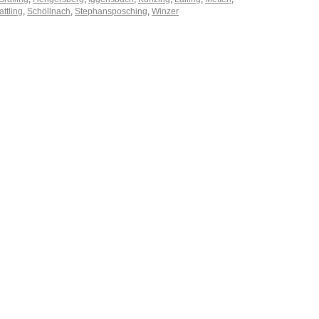
attling
,
Schöllnach
,
Stephansposching
,
Winzer