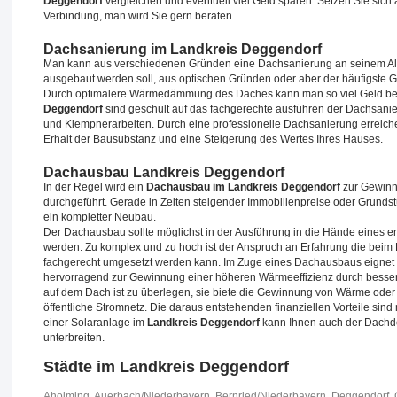
Deggendorf
vergleichen und eventuell viel Geld sparen. Setzen Sie sich
Verbindung, man wird Sie gern beraten.
Dachsanierung im Landkreis Deggendorf
Man kann aus verschiedenen Gründen eine Dachsanierung an seinem Al
ausgebaut werden soll, aus optischen Gründen oder aber der häufigste
Durch optimalere Wärmedämmung des Daches kann man so viel Geld bei
Deggendorf
sind geschult auf das fachgerechte ausführen der Dachsani
und Klempnerarbeiten. Durch eine professionelle Dachsanierung errei
Erhalt der Bausubstanz und eine Steigerung des Wertes Ihres Hauses.
Dachausbau Landkreis Deggendorf
In der Regel wird ein
Dachausbau im Landkreis Deggendorf
zur Gewinn
durchgeführt. Gerade in Zeiten steigender Immobilienpreise oder Grund
ein kompletter Neubau.
Der Dachausbau sollte möglichst in der Ausführung in die Hände eines 
werden. Zu komplex und zu hoch ist der Anspruch an Erfahrung die beim 
fachgerecht umgesetzt werden kann. Im Zuge eines Dachausbaus eignet 
hervorragend zur Gewinnung einer höheren Wärmeeffizienz durch besser
auf dem Dach ist zu überlegen, sie biete die Gewinnung von Wärme oder
öffentliche Stromnetz. Die daraus entstehenden finanziellen Vorteile sin
einer Solaranlage im
Landkreis Deggendorf
kann Ihnen auch der Dachde
unterbreiten.
Städte im Landkreis Deggendorf
Aholming
,
Auerbach/Niederbayern
,
Bernried/Niederbayern
,
Deggendorf
,