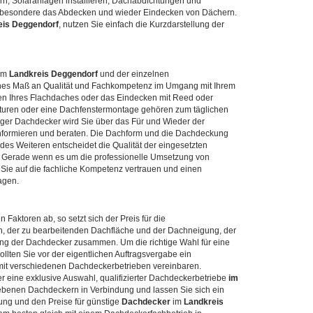
n, Solaranlagen installieren, Dachabdichtungen und
nsbesondere das Abdecken und wieder Eindecken von Dächern.
eis Deggendorf
, nutzen Sie einfach die Kurzdarstellung der
im
Landkreis Deggendorf
und der einzelnen
hohes Maß an Qualität und Fachkompetenz im Umgang mit Ihrem
n Ihres Flachdaches oder das Eindecken mit Reed oder
raturen oder eine Dachfenstermontage gehören zum täglichen
iger Dachdecker wird Sie über das Für und Wieder der
formieren und beraten. Die Dachform und die Dachdeckung
 des Weiteren entscheidet die Qualität der eingesetzten
. Gerade wenn es um die professionelle Umsetzung von
Sie auf die fachliche Kompetenz vertrauen und einen
agen.
aktoren ab, so setzt sich der Preis für die
n, der zu bearbeitenden Dachfläche und der Dachneigung, der
stung der Dachdecker zusammen. Um die richtige Wahl für eine
ollten Sie vor der eigentlichen Auftragsvergabe ein
mit verschiedenen Dachdeckerbetrieben vereinbaren.
er eine exklusive Auswahl, qualifizierter Dachdeckerbetriebe
im
egebenen Dachdeckern in Verbindung und lassen Sie sich ein
ung und den Preise für günstige
Dachdecker
im
Landkreis