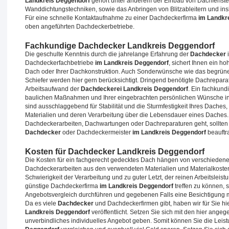
Landkreis Deggendorf
gehört unter anderem der Einbau von Dachfenster
Wanddichtungstechniken, sowie das Anbringen von Blitzableitern und i
Für eine schnelle Kontaktaufnahme zu einer Dachdeckerfirma
im Landkr
oben angeführten Dachdeckerbetriebe.
Fachkundige Dachdecker Landkreis Deggendorf
Die geschulte Kenntnis durch die jahrelange Erfahrung der
Dachdecker
Dachdeckerfachbetriebe
im Landkreis Deggendorf
, sichert Ihnen ein 
Dach oder Ihrer Dachkonstruktion. Auch Sonderwünsche wie das begrüne
Schiefer werden hier gern berücksichtigt. Dringend benötigte Dachrepa
Arbeitsaufwand der
Dachdeckerei Landkreis Deggendorf
. Ein fachkund
baulichen Maßnahmen und Ihrer eingebrachten persönlichen Wünsche in
sind ausschlaggebend für Stabilität und die Sturmfestigkeit Ihres Daches,
Materialien und deren Verarbeitung über die Lebensdauer eines Daches
Dachdeckerarbeiten, Dachwartungen oder Dachreparaturen geht, sollten 
Dachdecker
oder Dachdeckermeister
im Landkreis Deggendorf
beauftr
Kosten für Dachdecker Landkreis Deggendorf
Die Kosten für ein fachgerecht gedecktes Dach hängen von verschiedenen F
Dachdeckerarbeiten aus den verwendeten Materialien und Materialkoste
Schwierigkeit der Verarbeitung und zu guter Letzt, der reinen Arbeitslei
günstige Dachdeckerfirma
im Landkreis Deggendorf
treffen zu können, s
Angebotsvergleich durchführen und gegebenen Falls eine Besichtigung 
Da es viele
Dachdecker
und Dachdeckerfirmen gibt, haben wir für Sie hi
Landkreis Deggendorf
veröffentlicht. Setzen Sie sich mit den hier ang
unverbindliches individuelles Angebot geben. Somit können Sie die Leist