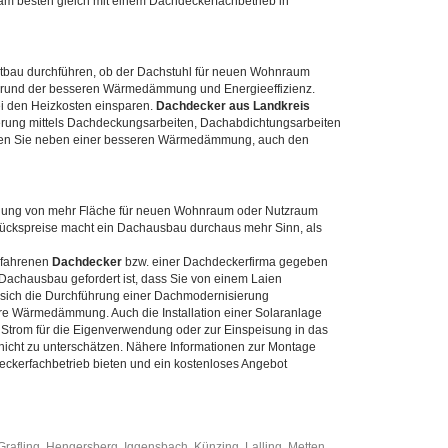
 am besten gleich mit einem Dachdeckerfachbetrieb in
tbau durchführen, ob der Dachstuhl für neuen Wohnraum
 Grund der besseren Wärmedämmung und Energieeffizienz.
 den Heizkosten einsparen.
Dachdecker aus Landkreis
erung mittels Dachdeckungsarbeiten, Dachabdichtungsarbeiten
chen Sie neben einer besseren Wärmedämmung, auch den
ung von mehr Fläche für neuen Wohnraum oder Nutzraum
stückspreise macht ein Dachausbau durchaus mehr Sinn, als
erfahrenen
Dachdecker
bzw. einer Dachdeckerfirma gegeben
Dachausbau gefordert ist, dass Sie von einem Laien
sich die Durchführung einer Dachmodernisierung
e Wärmedämmung. Auch die Installation einer Solaranlage
 Strom für die Eigenverwendung oder zur Einspeisung in das
d nicht zu unterschätzen. Nähere Informationen zur Montage
ckerfachbetrieb bieten und ein kostenloses Angebot
Grafling
,
Hengersberg
,
Iggensbach
,
Künzing
,
Lalling
,
Metten
,