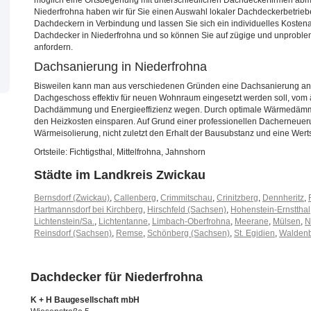
möglich eine Ortsbegehung mit unterschiedlichen Dachdeckerfirmen abm
Niederfrohna haben wir für Sie einen Auswahl lokaler Dachdeckerbetrieb
Dachdeckern in Verbindung und lassen Sie sich ein individuelles Koste
Dachdecker in Niederfrohna und so können Sie auf zügige und unproblem
anfordern.
Dachsanierung in Niederfrohna
Bisweilen kann man aus verschiedenen Gründen eine Dachsanierung a
Dachgeschoss effektiv für neuen Wohnraum eingesetzt werden soll, vom ä
Dachdämmung und Energieeffizienz wegen. Durch optimale Wärmedämmu
den Heizkosten einsparen. Auf Grund einer professionellen Dacherneuer
Wärmeisolierung, nicht zuletzt den Erhalt der Bausubstanz und eine Wert
Ortsteile: Fichtigsthal, Mittelfrohna, Jahnshorn
Städte im Landkreis Zwickau
Bernsdorf (Zwickau)
,
Callenberg
,
Crimmitschau
,
Crinitzberg
,
Dennheritz
,
Hartmannsdorf bei Kirchberg
,
Hirschfeld (Sachsen)
,
Hohenstein-Ernstthal
Lichtenstein/Sa.
,
Lichtentanne
,
Limbach-Oberfrohna
,
Meerane
,
Mülsen
,
N
Reinsdorf (Sachsen)
,
Remse
,
Schönberg (Sachsen)
,
St. Egidien
,
Waldenb
Dachdecker für Niederfrohna
K + H Baugesellschaft mbH