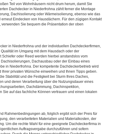
oßen Teil von Wohnhäusern nicht drum herum, damit Sie
ierten Dachdecker in Niederfrohna zählt ferner die Montage
ierung, Dachisolierung oder Wärmeisolierung, ebenso wie das
 erneut Eindecken von Hausdächern. Für den zügigen Kontakt
, verwenden Sie bequem die Präsentation der oben
cker in Niederfrohna und der individuellen Dachdeckerfirmen,
 Qualität im Umgang mit dem Hausdach oder der
 Schiefer oder Reed werden hierbei anstandslos vom
, Dachisolierungen, Dachausbau oder der Einbau eines
ebe in Niederfrohna. Der kompetente Dachdeckerbetrieb wird
nd Ihrer privaten Wünsche einweihen und Ihnen Tipps geben.
 Stabilität und die Festigkeit bei Sturm Ihres Daches,
lien und deren Verarbeitung über die Nutzungsdauer eines
achungsarbeiten, Dachdämmung, Dachinspektion,
Sie auf das fachliche Können vertrauen und einen lokalen
d Rahmenbedingungen ab, folglich ergibt sich der Preis für
ng, den verarbeiteten Materialien und Materialkosten, der
ng. Um die rechte Wahl für eine geeignete Dachdeckerfirma in
r eigentlichen Auftragsvergabe durchzuführen und sofern