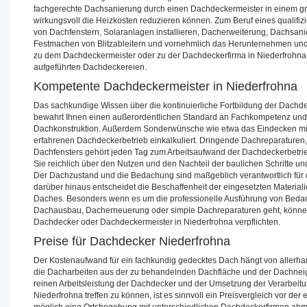
fachgerechte Dachsanierung durch einen Dachdeckermeister in einem gr
wirkungsvoll die Heizkosten reduzieren können. Zum Beruf eines qualifiz
von Dachfenstern, Solaranlagen installieren, Dacherweiterung, Dachsan
Festmachen von Blitzableitern und vornehmlich das Herunternehmen und
zu dem Dachdeckermeister oder zu der Dachdeckerfirma in Niederfrohna
aufgeführten Dachdeckereien.
Kompetente Dachdeckermeister in Niederfrohna
Das sachkundige Wissen über die kontinuierliche Fortbildung der Dachde
bewahrt Ihnen einen außerordentlichen Standard an Fachkompetenz und
Dachkonstruktion. Außerdem Sonderwünsche wie etwa das Eindecken mit
erfahrenen Dachdeckerbetrieb einkalkuliert. Dringende Dachreparaturen
Dachfensters gehört jeden Tag zum Arbeitsaufwand der Dachdeckerbetri
Sie reichlich über den Nutzen und den Nachteil der baulichen Schritte u
Der Dachzustand und die Bedachung sind maßgeblich verantwortlich für die
darüber hinaus entscheidet die Beschaffenheit der eingesetzten Materia
Daches. Besonders wenn es um die professionelle Ausführung von Bed
Dachausbau, Dacherneuerung oder simple Dachreparaturen geht, können 
Dachdecker oder Dachdeckermeister in Niederfrohna verpflichten.
Preise für Dachdecker Niederfrohna
Der Kostenaufwand für ein fachkundig gedecktes Dach hängt von allerhan
die Dacharbeiten aus der zu behandelnden Dachfläche und der Dachneigu
reinen Arbeitsleistung der Dachdecker und der Umsetzung der Verarbeitu
Niederfrohna treffen zu können, ist es sinnvoll ein Preisvergleich vor de