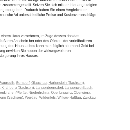
achen. Durch die Menge unterschiedlicher Dachdecker in
e zusammengestellt. Setzen Sie sich mit den hier angezeigten
nangebot geben. Dadurch haben Sie einen Vergleich der
atische Art unterschiedliche Preise und Kostenvoranschläge
n einem Haus vornehmen, im Zuge dessen das das
ußeren Anschein her oder des Öfteren, der vorteilhafteren
ng des Hausdaches kann man folglich allerhand Geld bei
ung erwirken Sie neben der wirkungsvolleren
steigerung Ihres Hauses.
Fraureuth
,
Gersdorf
,
Glauchau
,
Hartenstein (Sachsen)
,
,
Kirchberg (Sachsen)
,
Langenbernsdorf
,
Langenweißbach
,
eukirchen/Pleiße
,
Niederfrohna
,
Oberlungwitz
,
Oberwiera
,
urg (Sachsen)
,
Werdau
,
Wildenfels
,
Wilkau-Haßlau
,
Zwickau