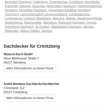
Bernsdorf (Zwickau)
,
Callenberg
,
Crimmitschau
,
Crinitzberg
,
Dennheritz
,
Fraureuth
,
Gersdorf
,
Glauchau
,
Hartenstein (Sachsen)
,
Hartmannsdorf bei
Kirchberg
,
Hirschfeld (Sachsen)
,
Hohenstein-Ernstthal
,
Kirchberg
(Sachsen)
,
Langenbernsdorf
,
Langenweißbach
,
Lichtenstein/Sa.
,
Lichtentanne
,
Limbach-Oberfrohna
,
Meerane
,
Mülsen
,
Neukirchen/Pleiße
,
Niederfrohna
,
Oberlungwitz
,
Oberwiera
,
Reinsdorf (Sachsen)
,
Remse
,
Schönberg (Sachsen)
,
St. Egidien
,
Waldenburg (Sachsen)
,
Werdau
,
Wildenfels
,
Wilkau-Haßlau
,
Zwickau
Dachdecker für Crinitzberg
Wunsch-Dach GmbH
Neue Wildenauer Straße 7
08237 Steinberg
Mehr Informationen zu dieser Firma
Andrè Mandaus Dachdeckerfachbetrieb
Crinitztalstr. 112
08147 Crinitzberg
Mehr Informationen zu dieser Firma