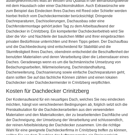
außergewöhnliches Maß an Wissen und Qualität in der Behandlungsweise
mit dem Hausdach oder einer Dachkonstruktion. Auch Extrawünsche wie
zum Beispiel das Eindecken Ihres Daches mit Reed oder Schiefer werden
hierbei freilich vom Dachdeckermeister berücksichtigt. Dringende
Dachreparaturen, Dachisolierungen, Dachausbau oder eine
Dachfenstermontage gehört jeden Tag zu dem Arbeitsaufwand der
Dachdecker in Crinitzberg. Ein kompetenter Dachdeckerbetrieb wird Sie
über die Vor- und Nachteile der baulichen Mittel und Ihrer eingebrachten
privaten Bedürfnisse unterrichten und Ihnen Tipps geben. Der Dachaufbau
und die Dachbedeckung sind entscheidend für Stabilität und die
Sturmfestigkeit Ihres Daches, obendrein entscheidet die Beschaffenheit der
benutzten Materialien und deren Verarbeitung über die Lebensdauer eines
Daches. Geradewegs wenn es um die fachmännische Umsetzung von
Bedachungsarbeiten, Wärmeisolierung, Dachinstandhaltung,
Dacherweiterung, Dachsanierung sowie einfache Dachreparaturen geht,
dann sollten Sie auf das fachliche Können zählen und einen lokalen
Dachdecker oder Dachdeckermeister in Crinitzberg verpflichten.
Kosten für Dachdecker Crinitzberg
Der Kostenaufwand für ein neuartiges Dach, welches Sie neu eindecken
möchten, hängt von verschiedenen Bedingungen ab, folglich setzt sich die
Preiskalkulation für die Dachdeckerarbeiten aus den verwendeten
Materialien und den Materialkosten, der zu bearbeitenden Dachfläche und
der Dachneigung, der Umsetzung der Verarbeitung und schlussendlich,
der reinen Arbeitsleistung der Dachdecker zusammen. Um die richtige
Wahl für eine geeignete Dachdeckerfirma in Crinitzberg treffen zu können,