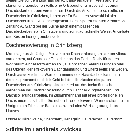
sollten Sie vor dem Zuschlag der Auftragsvergabe ein Preisvergleich
starten und gegebenen Falls eine Ortsbegehung mit verschiedenen
Dachdeckerbetrieben vereinbaren. Durch die Anzahl unterschiedlicher
Dachdecker in Crinitzberg haben wir für Sie einen Auswahl lokaler
Dachdeckerfirmen zusammengestellt. Damit sparen Sie sich ziemlich viel
Zeit und Aufwand bei der Suche nach einem passenden
Dachdeckerbetrieb in Crinitzberg und somit auf schnelle Weise,
Angebote
und Kosten hier gegenüberstellen.
Dachrenovierung in Crinitzberg
Man mag aus vielfältigen Motiven eine Dachsanierung an seinem Altbau
vornehmen, auf Grund der Tatsache das das Dach effektiv für neuen
Wohnraum eingesetzt werden soll, aus optischen Veranlassungen oder
des Öfteren, der effektiveren Dachdämmung und Energieeffizienz wegen.
Durch ausgezeichnete Wärmedämmung des Hausdaches kann man
dementsprechend reichlich Geld bei den Heizkosten einsparen.
Dachdecker aus Crinitzberg sind trainiert auf das fachmännische
vornehmen der Dachrenovierung durch Dachdeckungsarbeiten und
Dachisolierungsarbeiten. Im Zusammenhang mit einer professionellen
Dachsanierung schaffen Sie neben Ihrer effektiveren Wärmeisolierung, im
Übrigen den Erhalt der Bausubstanz und eine Wertsteigerung Ihres
Hauses.
Ortsteile: Bärenwalde, Obercrinitz, Herlagrün, Lauterhofen, Lauterholz
Städte im Landkreis Zwickau