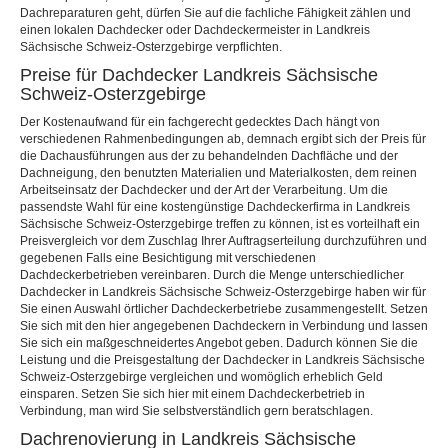
Dachreparaturen geht, dürfen Sie auf die fachliche Fähigkeit zählen und
einen lokalen Dachdecker oder Dachdeckermeister in Landkreis
Sächsische Schweiz-Osterzgebirge verpflichten.
Preise für Dachdecker Landkreis Sächsische
Schweiz-Osterzgebirge
Der Kostenaufwand für ein fachgerecht gedecktes Dach hängt von
verschiedenen Rahmenbedingungen ab, demnach ergibt sich der Preis für
die Dachausführungen aus der zu behandelnden Dachfläche und der
Dachneigung, den benutzten Materialien und Materialkosten, dem reinen
Arbeitseinsatz der Dachdecker und der Art der Verarbeitung. Um die
passendste Wahl für eine kostengünstige Dachdeckerfirma in Landkreis
Sächsische Schweiz-Osterzgebirge treffen zu können, ist es vorteilhaft ein
Preisvergleich vor dem Zuschlag Ihrer Auftragserteilung durchzuführen und
gegebenen Falls eine Besichtigung mit verschiedenen
Dachdeckerbetrieben vereinbaren. Durch die Menge unterschiedlicher
Dachdecker in Landkreis Sächsische Schweiz-Osterzgebirge haben wir für
Sie einen Auswahl örtlicher Dachdeckerbetriebe zusammengestellt. Setzen
Sie sich mit den hier angegebenen Dachdeckern in Verbindung und lassen
Sie sich ein maßgeschneidertes Angebot geben. Dadurch können Sie die
Leistung und die Preisgestaltung der Dachdecker in Landkreis Sächsische
Schweiz-Osterzgebirge vergleichen und womöglich erheblich Geld
einsparen. Setzen Sie sich hier mit einem Dachdeckerbetrieb in
Verbindung, man wird Sie selbstverständlich gern beratschlagen.
Dachrenovierung in Landkreis Sächsische