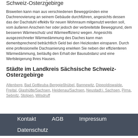
Schweiz-Osterzgebirge
Bisweilen kann man aus verschiedenen Beweggründen eine
Dachrenovierung an seinem Gebäude durchführen, angesichts dessen
das der Dachstuhl effektiv für neuen Wohnraum mitgenutzt werden soll,
vom äußeren Anschein her oder jedoch der verbreitetste Beweggrund, dem
besseren Wärmeschutz und Wärmeeffizienz wegen. Angesichts
ausgezeichneter Wärmedämmung des Daches kann man
dementsprechend beträchtlich Geld bei den Heizkosten einsparen. Durch
eine professionelle Dachsanierung erwirken Sie neben der effizienteren
Wärmedämmung, beiläufig den Erhalt der Bausubstanz und eine
Wertsteigerung Ihres Hauses.
Städte im Landkreis Sächsische Schweiz-
Osterzgebirge
Altenberg
,
Bad Gottleuba-Berggießhübel
,
Bannewitz
,
Dippoldiswalde
,
Freital
,
Glashütte/Sachsen
,
Heidenau/Sachsen
,
Neustadt i. Sachsen
,
Pirna
,
Sebnitz
,
Stolpen
,
Wilsdruff
Kontakt
AGB
Impressum
Datenschutz