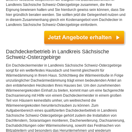
Landkreis Sächsische Schweiz-Osterzgebirge zusammen, die Ihre
Eignung bewiesen hatten und Sie hierdurch gewiss sein können, dass Sie
hier gründlich beraten werden. Sie sollten jetzt die Gelegenheit nutzen und
in diesem Zusammenhang gleich ein Kostenangebot vom Dachdecker in
Landkreis Sächsische Schweiz-Osterzgebirge einfordern.
Dachdeckerbetrieb in Landkreis Sächsische
Schweiz-Osterzgebirge
Ein Dachdeckermeister in Landkreis Sächsische Schweiz-Osterzgebirge
sorgt für ein wetterfestes Hausdach und hiermit gleichwohl für
Wärmedämmung in Ihrem Haus. Schlichtweg die Wärmeeinbuße in Folge
unzulänglicher Dachwärmedämmung trägt einen bedeutenden Anteil an
den entstehenden Heizkosten Ihres Hauses bei. Um den zunehmenden
Wärmeenergiekosten Einhalt zu bieten, kommt man um eine fachgerechte
Dachsanierung mit Hilfe von einem Dachdeckermeister in einem großen
Teil von Häusern keinesfalls umher, um weitreichend die
Wärmeenergiekosten herunterschrauben zu können. Zum
Aufgabenbereich eines qualifizierten Dachdeckerbetrieb in Landkreis
Sächsische Schweiz-Osterzgebirge gehört zudem die Installation von
Dachfenstern, Solaranlagen montieren, Dacherweiterung, Dachsanierung,
Dachabdichtungen oder Wärmeisolierung, sowohl das Festmachen von
Blitzableitern und besonders das Herunternehmen und wiederum