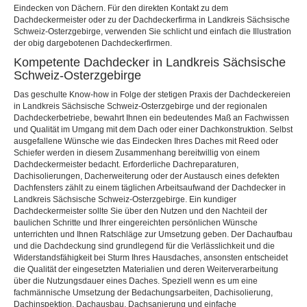
Eindecken von Dächern. Für den direkten Kontakt zu dem
Dachdeckermeister oder zu der Dachdeckerfirma in Landkreis Sächsische
Schweiz-Osterzgebirge, verwenden Sie schlicht und einfach die Illustration
der obig dargebotenen Dachdeckerfirmen.
Kompetente Dachdecker in Landkreis Sächsische
Schweiz-Osterzgebirge
Das geschulte Know-how in Folge der stetigen Praxis der Dachdeckereien
in Landkreis Sächsische Schweiz-Osterzgebirge und der regionalen
Dachdeckerbetriebe, bewahrt Ihnen ein bedeutendes Maß an Fachwissen
und Qualität im Umgang mit dem Dach oder einer Dachkonstruktion. Selbst
ausgefallene Wünsche wie das Eindecken Ihres Daches mit Reed oder
Schiefer werden in diesem Zusammenhang bereitwillig von einem
Dachdeckermeister bedacht. Erforderliche Dachreparaturen,
Dachisolierungen, Dacherweiterung oder der Austausch eines defekten
Dachfensters zählt zu einem täglichen Arbeitsaufwand der Dachdecker in
Landkreis Sächsische Schweiz-Osterzgebirge. Ein kundiger
Dachdeckermeister sollte Sie über den Nutzen und den Nachteil der
baulichen Schritte und Ihrer eingereichten persönlichen Wünsche
unterrichten und Ihnen Ratschläge zur Umsetzung geben. Der Dachaufbau
und die Dachdeckung sind grundlegend für die Verlässlichkeit und die
Widerstandsfähigkeit bei Sturm Ihres Hausdaches, ansonsten entscheidet
die Qualität der eingesetzten Materialien und deren Weiterverarbeitung
über die Nutzungsdauer eines Daches. Speziell wenn es um eine
fachmännische Umsetzung der Bedachungsarbeiten, Dachisolierung,
Dachinspektion, Dachausbau, Dachsanierung und einfache