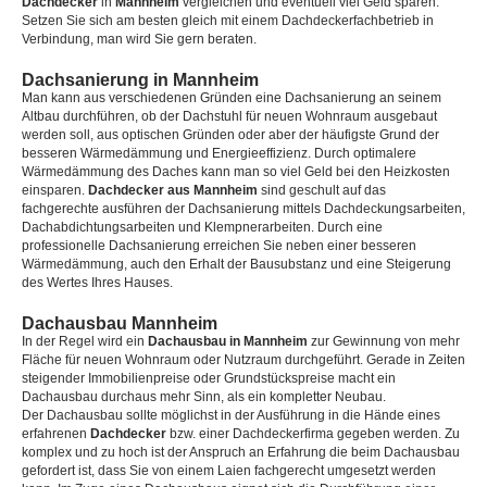
Dachdecker
in
Mannheim
vergleichen und eventuell viel Geld sparen.
Setzen Sie sich am besten gleich mit einem Dachdeckerfachbetrieb in
Verbindung, man wird Sie gern beraten.
Dachsanierung in Mannheim
Man kann aus verschiedenen Gründen eine Dachsanierung an seinem
Altbau durchführen, ob der Dachstuhl für neuen Wohnraum ausgebaut
werden soll, aus optischen Gründen oder aber der häufigste Grund der
besseren Wärmedämmung und Energieeffizienz. Durch optimalere
Wärmedämmung des Daches kann man so viel Geld bei den Heizkosten
einsparen.
Dachdecker aus Mannheim
sind geschult auf das
fachgerechte ausführen der Dachsanierung mittels Dachdeckungsarbeiten,
Dachabdichtungsarbeiten und Klempnerarbeiten. Durch eine
professionelle Dachsanierung erreichen Sie neben einer besseren
Wärmedämmung, auch den Erhalt der Bausubstanz und eine Steigerung
des Wertes Ihres Hauses.
Dachausbau Mannheim
In der Regel wird ein
Dachausbau in Mannheim
zur Gewinnung von mehr
Fläche für neuen Wohnraum oder Nutzraum durchgeführt. Gerade in Zeiten
steigender Immobilienpreise oder Grundstückspreise macht ein
Dachausbau durchaus mehr Sinn, als ein kompletter Neubau.
Der Dachausbau sollte möglichst in der Ausführung in die Hände eines
erfahrenen
Dachdecker
bzw. einer Dachdeckerfirma gegeben werden. Zu
komplex und zu hoch ist der Anspruch an Erfahrung die beim Dachausbau
gefordert ist, dass Sie von einem Laien fachgerecht umgesetzt werden