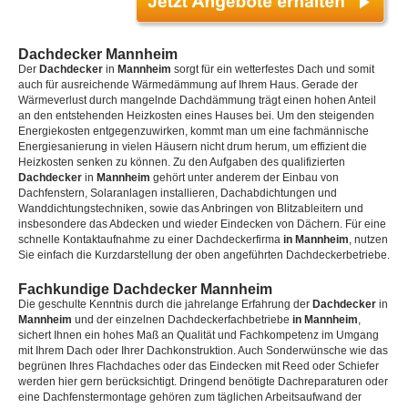
Dachdecker Mannheim
Der
Dachdecker
in
Mannheim
sorgt für ein wetterfestes Dach und somit
auch für ausreichende Wärmedämmung auf Ihrem Haus. Gerade der
Wärmeverlust durch mangelnde Dachdämmung trägt einen hohen Anteil
an den entstehenden Heizkosten eines Hauses bei. Um den steigenden
Energiekosten entgegenzuwirken, kommt man um eine fachmännische
Energiesanierung in vielen Häusern nicht drum herum, um effizient die
Heizkosten senken zu können. Zu den Aufgaben des qualifizierten
Dachdecker
in
Mannheim
gehört unter anderem der Einbau von
Dachfenstern, Solaranlagen installieren, Dachabdichtungen und
Wanddichtungstechniken, sowie das Anbringen von Blitzableitern und
insbesondere das Abdecken und wieder Eindecken von Dächern. Für eine
schnelle Kontaktaufnahme zu einer Dachdeckerfirma
in Mannheim
, nutzen
Sie einfach die Kurzdarstellung der oben angeführten Dachdeckerbetriebe.
Fachkundige Dachdecker Mannheim
Die geschulte Kenntnis durch die jahrelange Erfahrung der
Dachdecker
in
Mannheim
und der einzelnen Dachdeckerfachbetriebe
in Mannheim
,
sichert Ihnen ein hohes Maß an Qualität und Fachkompetenz im Umgang
mit Ihrem Dach oder Ihrer Dachkonstruktion. Auch Sonderwünsche wie das
begrünen Ihres Flachdaches oder das Eindecken mit Reed oder Schiefer
werden hier gern berücksichtigt. Dringend benötigte Dachreparaturen oder
eine Dachfenstermontage gehören zum täglichen Arbeitsaufwand der