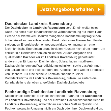
Dachdecker Landkreis Ravensburg
Der
Dachdecker
im
Landkreis Ravensburg
sorgt für ein wetterfestes
Dach und somit auch für ausreichende Wärmedämmung auf Ihrem Haus.
Gerade der Wärmeverlust durch mangelnde Dachdämmung trägt einen
hohen Anteil an den entstehenden Heizkosten eines Hauses bei. Um den
steigenden Energiekosten entgegenzuwirken, kommt man um eine
fachmännische Energiesanierung in vielen Häusern nicht drum herum, um
effizient die Heizkosten senken zu können. Zu den Aufgaben des
qualifizierten
Dachdecker
im
Landkreis Ravensburg
gehört unter
anderem der Einbau von Dachfenstern, Solaranlagen installieren,
Dachabdichtungen und Wanddichtungstechniken, sowie das Anbringen
von Blitzableitern und insbesondere das Abdecken und wieder Eindecken
von Dächern. Für eine schnelle Kontaktaufnahme zu einer
Dachdeckerfirma
im Landkreis Ravensburg
, nutzen Sie einfach die
Kurzdarstellung der oben angeführten Dachdeckerbetriebe.
Fachkundige Dachdecker Landkreis Ravensburg
Die geschulte Kenntnis durch die jahrelange Erfahrung der
Dachdecker
im
Landkreis Ravensburg
und der einzelnen Dachdeckerfachbetriebe
im
Landkreis Ravensburg
, sichert Ihnen ein hohes Maß an Qualität und
Fachkompetenz im Umgang mit Ihrem Dach oder Ihrer Dachkonstruktion.