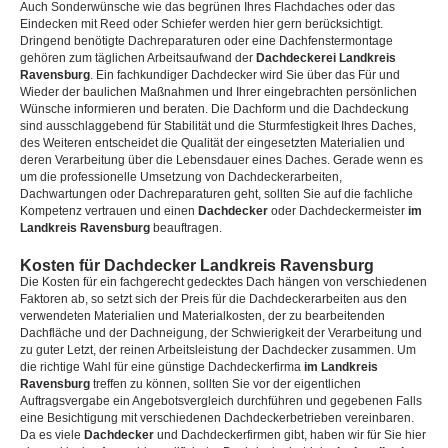
Auch Sonderwünsche wie das begrünen Ihres Flachdaches oder das
Eindecken mit Reed oder Schiefer werden hier gern berücksichtigt.
Dringend benötigte Dachreparaturen oder eine Dachfenstermontage
gehören zum täglichen Arbeitsaufwand der
Dachdeckerei Landkreis
Ravensburg
. Ein fachkundiger Dachdecker wird Sie über das Für und
Wieder der baulichen Maßnahmen und Ihrer eingebrachten persönlichen
Wünsche informieren und beraten. Die Dachform und die Dachdeckung
sind ausschlaggebend für Stabilität und die Sturmfestigkeit Ihres Daches,
des Weiteren entscheidet die Qualität der eingesetzten Materialien und
deren Verarbeitung über die Lebensdauer eines Daches. Gerade wenn es
um die professionelle Umsetzung von Dachdeckerarbeiten,
Dachwartungen oder Dachreparaturen geht, sollten Sie auf die fachliche
Kompetenz vertrauen und einen
Dachdecker
oder Dachdeckermeister
im
Landkreis Ravensburg
beauftragen.
Kosten für Dachdecker Landkreis Ravensburg
Die Kosten für ein fachgerecht gedecktes Dach hängen von verschiedenen
Faktoren ab, so setzt sich der Preis für die Dachdeckerarbeiten aus den
verwendeten Materialien und Materialkosten, der zu bearbeitenden
Dachfläche und der Dachneigung, der Schwierigkeit der Verarbeitung und
zu guter Letzt, der reinen Arbeitsleistung der Dachdecker zusammen. Um
die richtige Wahl für eine günstige Dachdeckerfirma
im Landkreis
Ravensburg
treffen zu können, sollten Sie vor der eigentlichen
Auftragsvergabe ein Angebotsvergleich durchführen und gegebenen Falls
eine Besichtigung mit verschiedenen Dachdeckerbetrieben vereinbaren.
Da es viele
Dachdecker
und Dachdeckerfirmen gibt, haben wir für Sie hier