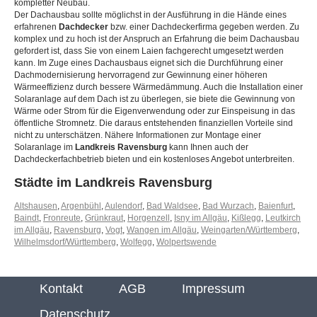
kompletter Neubau.
Der Dachausbau sollte möglichst in der Ausführung in die Hände eines
erfahrenen
Dachdecker
bzw. einer Dachdeckerfirma gegeben werden. Zu
komplex und zu hoch ist der Anspruch an Erfahrung die beim Dachausbau
gefordert ist, dass Sie von einem Laien fachgerecht umgesetzt werden
kann. Im Zuge eines Dachausbaus eignet sich die Durchführung einer
Dachmodernisierung hervorragend zur Gewinnung einer höheren
Wärmeeffizienz durch bessere Wärmedämmung. Auch die Installation einer
Solaranlage auf dem Dach ist zu überlegen, sie biete die Gewinnung von
Wärme oder Strom für die Eigenverwendung oder zur Einspeisung in das
öffentliche Stromnetz. Die daraus entstehenden finanziellen Vorteile sind
nicht zu unterschätzen. Nähere Informationen zur Montage einer
Solaranlage im
Landkreis Ravensburg
kann Ihnen auch der
Dachdeckerfachbetrieb bieten und ein kostenloses Angebot unterbreiten.
Städte im Landkreis Ravensburg
Altshausen
,
Argenbühl
,
Aulendorf
,
Bad Waldsee
,
Bad Wurzach
,
Baienfurt
,
Baindt
,
Fronreute
,
Grünkraut
,
Horgenzell
,
Isny im Allgäu
,
Kißlegg
,
Leutkirch
im Allgäu
,
Ravensburg
,
Vogt
,
Wangen im Allgäu
,
Weingarten/Württemberg
,
Wilhelmsdorf/Württemberg
,
Wolfegg
,
Wolpertswende
Kontakt
AGB
Impressum
Datenschutz