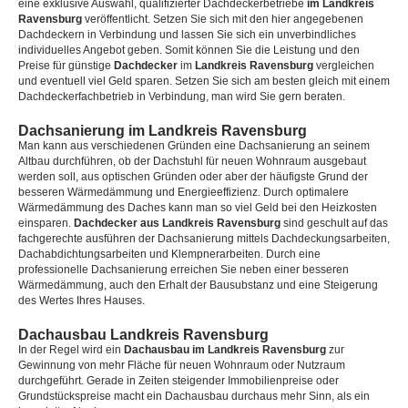
eine exklusive Auswahl, qualifizierter Dachdeckerbetriebe
im Landkreis
Ravensburg
veröffentlicht. Setzen Sie sich mit den hier angegebenen
Dachdeckern in Verbindung und lassen Sie sich ein unverbindliches
individuelles Angebot geben. Somit können Sie die Leistung und den
Preise für günstige
Dachdecker
im
Landkreis Ravensburg
vergleichen
und eventuell viel Geld sparen. Setzen Sie sich am besten gleich mit einem
Dachdeckerfachbetrieb in Verbindung, man wird Sie gern beraten.
Dachsanierung im Landkreis Ravensburg
Man kann aus verschiedenen Gründen eine Dachsanierung an seinem
Altbau durchführen, ob der Dachstuhl für neuen Wohnraum ausgebaut
werden soll, aus optischen Gründen oder aber der häufigste Grund der
besseren Wärmedämmung und Energieeffizienz. Durch optimalere
Wärmedämmung des Daches kann man so viel Geld bei den Heizkosten
einsparen.
Dachdecker aus Landkreis Ravensburg
sind geschult auf das
fachgerechte ausführen der Dachsanierung mittels Dachdeckungsarbeiten,
Dachabdichtungsarbeiten und Klempnerarbeiten. Durch eine
professionelle Dachsanierung erreichen Sie neben einer besseren
Wärmedämmung, auch den Erhalt der Bausubstanz und eine Steigerung
des Wertes Ihres Hauses.
Dachausbau Landkreis Ravensburg
In der Regel wird ein
Dachausbau im Landkreis Ravensburg
zur
Gewinnung von mehr Fläche für neuen Wohnraum oder Nutzraum
durchgeführt. Gerade in Zeiten steigender Immobilienpreise oder
Grundstückspreise macht ein Dachausbau durchaus mehr Sinn, als ein