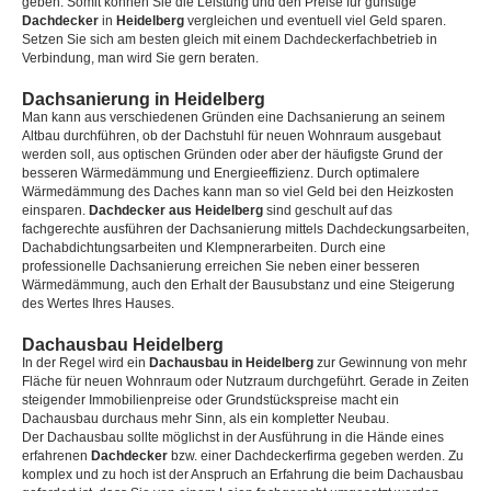
geben. Somit können Sie die Leistung und den Preise für günstige
Dachdecker
in
Heidelberg
vergleichen und eventuell viel Geld sparen.
Setzen Sie sich am besten gleich mit einem Dachdeckerfachbetrieb in
Verbindung, man wird Sie gern beraten.
Dachsanierung in Heidelberg
Man kann aus verschiedenen Gründen eine Dachsanierung an seinem
Altbau durchführen, ob der Dachstuhl für neuen Wohnraum ausgebaut
werden soll, aus optischen Gründen oder aber der häufigste Grund der
besseren Wärmedämmung und Energieeffizienz. Durch optimalere
Wärmedämmung des Daches kann man so viel Geld bei den Heizkosten
einsparen.
Dachdecker aus Heidelberg
sind geschult auf das
fachgerechte ausführen der Dachsanierung mittels Dachdeckungsarbeiten,
Dachabdichtungsarbeiten und Klempnerarbeiten. Durch eine
professionelle Dachsanierung erreichen Sie neben einer besseren
Wärmedämmung, auch den Erhalt der Bausubstanz und eine Steigerung
des Wertes Ihres Hauses.
Dachausbau Heidelberg
In der Regel wird ein
Dachausbau in Heidelberg
zur Gewinnung von mehr
Fläche für neuen Wohnraum oder Nutzraum durchgeführt. Gerade in Zeiten
steigender Immobilienpreise oder Grundstückspreise macht ein
Dachausbau durchaus mehr Sinn, als ein kompletter Neubau.
Der Dachausbau sollte möglichst in der Ausführung in die Hände eines
erfahrenen
Dachdecker
bzw. einer Dachdeckerfirma gegeben werden. Zu
komplex und zu hoch ist der Anspruch an Erfahrung die beim Dachausbau