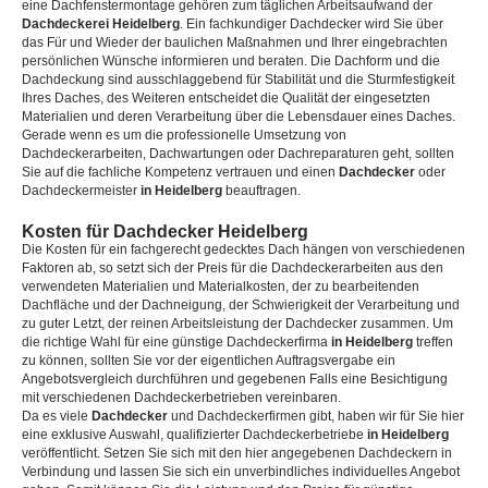
eine Dachfenstermontage gehören zum täglichen Arbeitsaufwand der
Dachdeckerei Heidelberg
. Ein fachkundiger Dachdecker wird Sie über
das Für und Wieder der baulichen Maßnahmen und Ihrer eingebrachten
persönlichen Wünsche informieren und beraten. Die Dachform und die
Dachdeckung sind ausschlaggebend für Stabilität und die Sturmfestigkeit
Ihres Daches, des Weiteren entscheidet die Qualität der eingesetzten
Materialien und deren Verarbeitung über die Lebensdauer eines Daches.
Gerade wenn es um die professionelle Umsetzung von
Dachdeckerarbeiten, Dachwartungen oder Dachreparaturen geht, sollten
Sie auf die fachliche Kompetenz vertrauen und einen
Dachdecker
oder
Dachdeckermeister
in Heidelberg
beauftragen.
Kosten für Dachdecker Heidelberg
Die Kosten für ein fachgerecht gedecktes Dach hängen von verschiedenen
Faktoren ab, so setzt sich der Preis für die Dachdeckerarbeiten aus den
verwendeten Materialien und Materialkosten, der zu bearbeitenden
Dachfläche und der Dachneigung, der Schwierigkeit der Verarbeitung und
zu guter Letzt, der reinen Arbeitsleistung der Dachdecker zusammen. Um
die richtige Wahl für eine günstige Dachdeckerfirma
in Heidelberg
treffen
zu können, sollten Sie vor der eigentlichen Auftragsvergabe ein
Angebotsvergleich durchführen und gegebenen Falls eine Besichtigung
mit verschiedenen Dachdeckerbetrieben vereinbaren.
Da es viele
Dachdecker
und Dachdeckerfirmen gibt, haben wir für Sie hier
eine exklusive Auswahl, qualifizierter Dachdeckerbetriebe
in Heidelberg
veröffentlicht. Setzen Sie sich mit den hier angegebenen Dachdeckern in
Verbindung und lassen Sie sich ein unverbindliches individuelles Angebot