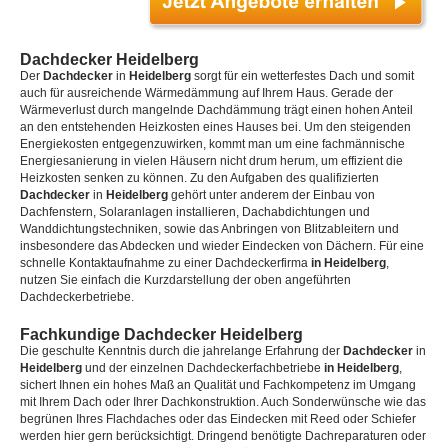
Dachdecker Heidelberg
Der
Dachdecker
in
Heidelberg
sorgt für ein wetterfestes Dach und somit
auch für ausreichende Wärmedämmung auf Ihrem Haus. Gerade der
Wärmeverlust durch mangelnde Dachdämmung trägt einen hohen Anteil
an den entstehenden Heizkosten eines Hauses bei. Um den steigenden
Energiekosten entgegenzuwirken, kommt man um eine fachmännische
Energiesanierung in vielen Häusern nicht drum herum, um effizient die
Heizkosten senken zu können. Zu den Aufgaben des qualifizierten
Dachdecker
in
Heidelberg
gehört unter anderem der Einbau von
Dachfenstern, Solaranlagen installieren, Dachabdichtungen und
Wanddichtungstechniken, sowie das Anbringen von Blitzableitern und
insbesondere das Abdecken und wieder Eindecken von Dächern. Für eine
schnelle Kontaktaufnahme zu einer Dachdeckerfirma
in Heidelberg
,
nutzen Sie einfach die Kurzdarstellung der oben angeführten
Dachdeckerbetriebe.
Fachkundige Dachdecker Heidelberg
Die geschulte Kenntnis durch die jahrelange Erfahrung der
Dachdecker
in
Heidelberg
und der einzelnen Dachdeckerfachbetriebe
in Heidelberg
,
sichert Ihnen ein hohes Maß an Qualität und Fachkompetenz im Umgang
mit Ihrem Dach oder Ihrer Dachkonstruktion. Auch Sonderwünsche wie das
begrünen Ihres Flachdaches oder das Eindecken mit Reed oder Schiefer
werden hier gern berücksichtigt. Dringend benötigte Dachreparaturen oder