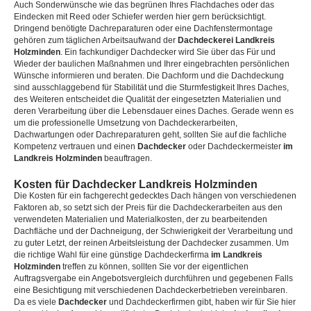
Auch Sonderwünsche wie das begrünen Ihres Flachdaches oder das
Eindecken mit Reed oder Schiefer werden hier gern berücksichtigt.
Dringend benötigte Dachreparaturen oder eine Dachfenstermontage
gehören zum täglichen Arbeitsaufwand der
Dachdeckerei Landkreis
Holzminden
. Ein fachkundiger Dachdecker wird Sie über das Für und
Wieder der baulichen Maßnahmen und Ihrer eingebrachten persönlichen
Wünsche informieren und beraten. Die Dachform und die Dachdeckung
sind ausschlaggebend für Stabilität und die Sturmfestigkeit Ihres Daches,
des Weiteren entscheidet die Qualität der eingesetzten Materialien und
deren Verarbeitung über die Lebensdauer eines Daches. Gerade wenn es
um die professionelle Umsetzung von Dachdeckerarbeiten,
Dachwartungen oder Dachreparaturen geht, sollten Sie auf die fachliche
Kompetenz vertrauen und einen
Dachdecker
oder Dachdeckermeister
im
Landkreis Holzminden
beauftragen.
Kosten für Dachdecker Landkreis Holzminden
Die Kosten für ein fachgerecht gedecktes Dach hängen von verschiedenen
Faktoren ab, so setzt sich der Preis für die Dachdeckerarbeiten aus den
verwendeten Materialien und Materialkosten, der zu bearbeitenden
Dachfläche und der Dachneigung, der Schwierigkeit der Verarbeitung und
zu guter Letzt, der reinen Arbeitsleistung der Dachdecker zusammen. Um
die richtige Wahl für eine günstige Dachdeckerfirma
im Landkreis
Holzminden
treffen zu können, sollten Sie vor der eigentlichen
Auftragsvergabe ein Angebotsvergleich durchführen und gegebenen Falls
eine Besichtigung mit verschiedenen Dachdeckerbetrieben vereinbaren.
Da es viele
Dachdecker
und Dachdeckerfirmen gibt, haben wir für Sie hier