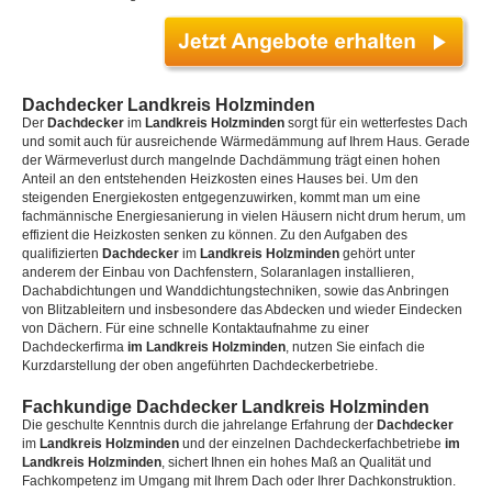
Dachdecker Landkreis Holzminden
Der
Dachdecker
im
Landkreis Holzminden
sorgt für ein wetterfestes Dach
und somit auch für ausreichende Wärmedämmung auf Ihrem Haus. Gerade
der Wärmeverlust durch mangelnde Dachdämmung trägt einen hohen
Anteil an den entstehenden Heizkosten eines Hauses bei. Um den
steigenden Energiekosten entgegenzuwirken, kommt man um eine
fachmännische Energiesanierung in vielen Häusern nicht drum herum, um
effizient die Heizkosten senken zu können. Zu den Aufgaben des
qualifizierten
Dachdecker
im
Landkreis Holzminden
gehört unter
anderem der Einbau von Dachfenstern, Solaranlagen installieren,
Dachabdichtungen und Wanddichtungstechniken, sowie das Anbringen
von Blitzableitern und insbesondere das Abdecken und wieder Eindecken
von Dächern. Für eine schnelle Kontaktaufnahme zu einer
Dachdeckerfirma
im Landkreis Holzminden
, nutzen Sie einfach die
Kurzdarstellung der oben angeführten Dachdeckerbetriebe.
Fachkundige Dachdecker Landkreis Holzminden
Die geschulte Kenntnis durch die jahrelange Erfahrung der
Dachdecker
im
Landkreis Holzminden
und der einzelnen Dachdeckerfachbetriebe
im
Landkreis Holzminden
, sichert Ihnen ein hohes Maß an Qualität und
Fachkompetenz im Umgang mit Ihrem Dach oder Ihrer Dachkonstruktion.