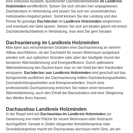
eine exklusive Auswahl, qualifizierter Dachdeckerbetriebe
im Landkreis
Holzminden
veröffentlicht. Setzen Sie sich mit den hier angegebenen
Dachdeckern in Verbindung und lassen Sie sich ein unverbindliches
individuelles Angebot geben. Somit können Sie die Leistung und den
Preise für günstige
Dachdecker
im
Landkreis Holzminden
vergleichen
und eventuell viel Geld sparen. Setzen Sie sich am besten gleich mit einem
Dachdeckerfachbetrieb in Verbindung, man wird Sie gern beraten.
Dachsanierung im Landkreis Holzminden
Man kann aus verschiedenen Gründen eine Dachsanierung an seinem
Altbau durchführen, ob der Dachstuhl für neuen Wohnraum ausgebaut
werden soll, aus optischen Gründen oder aber der häufigste Grund der
besseren Wärmedämmung und Energieeffizienz. Durch optimalere
Wärmedämmung des Daches kann man so viel Geld bei den Heizkosten
einsparen.
Dachdecker aus Landkreis Holzminden
sind geschult auf das
fachgerechte ausführen der Dachsanierung mittels Dachdeckungsarbeiten,
Dachabdichtungsarbeiten und Klempnerarbeiten. Durch eine
professionelle Dachsanierung erreichen Sie neben einer besseren
Wärmedämmung, auch den Erhalt der Bausubstanz und eine Steigerung
des Wertes Ihres Hauses.
Dachausbau Landkreis Holzminden
In der Regel wird ein
Dachausbau im Landkreis Holzminden
zur
Gewinnung von mehr Fläche für neuen Wohnraum oder Nutzraum
durchgeführt. Gerade in Zeiten steigender Immobilienpreise oder
Grundstückspreise macht ein Dachausbau durchaus mehr Sinn, als ein