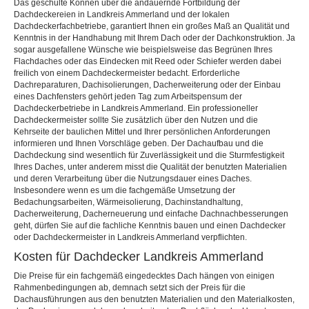
Das geschulte Können über die andauernde Fortbildung der
Dachdeckereien in Landkreis Ammerland und der lokalen
Dachdeckerfachbetriebe, garantiert Ihnen ein großes Maß an Qualität und
Kenntnis in der Handhabung mit Ihrem Dach oder der Dachkonstruktion. Ja
sogar ausgefallene Wünsche wie beispielsweise das Begrünen Ihres
Flachdaches oder das Eindecken mit Reed oder Schiefer werden dabei
freilich von einem Dachdeckermeister bedacht. Erforderliche
Dachreparaturen, Dachisolierungen, Dacherweiterung oder der Einbau
eines Dachfensters gehört jeden Tag zum Arbeitspensum der
Dachdeckerbetriebe in Landkreis Ammerland. Ein professioneller
Dachdeckermeister sollte Sie zusätzlich über den Nutzen und die
Kehrseite der baulichen Mittel und Ihrer persönlichen Anforderungen
informieren und Ihnen Vorschläge geben. Der Dachaufbau und die
Dachdeckung sind wesentlich für Zuverlässigkeit und die Sturmfestigkeit
Ihres Daches, unter anderem misst die Qualität der benutzten Materialien
und deren Verarbeitung über die Nutzungsdauer eines Daches.
Insbesondere wenn es um die fachgemäße Umsetzung der
Bedachungsarbeiten, Wärmeisolierung, Dachinstandhaltung,
Dacherweiterung, Dacherneuerung und einfache Dachnachbesserungen
geht, dürfen Sie auf die fachliche Kenntnis bauen und einen Dachdecker
oder Dachdeckermeister in Landkreis Ammerland verpflichten.
Kosten für Dachdecker Landkreis Ammerland
Die Preise für ein fachgemäß eingedecktes Dach hängen von einigen
Rahmenbedingungen ab, demnach setzt sich der Preis für die
Dachausführungen aus den benutzten Materialien und den Materialkosten,