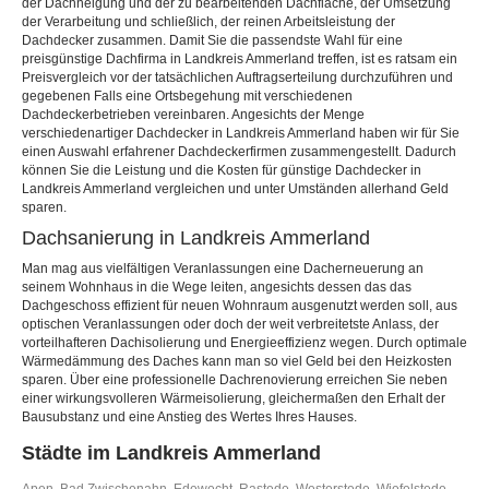
der Dachneigung und der zu bearbeitenden Dachfläche, der Umsetzung
der Verarbeitung und schließlich, der reinen Arbeitsleistung der
Dachdecker zusammen. Damit Sie die passendste Wahl für eine
preisgünstige Dachfirma in Landkreis Ammerland treffen, ist es ratsam ein
Preisvergleich vor der tatsächlichen Auftragserteilung durchzuführen und
gegebenen Falls eine Ortsbegehung mit verschiedenen
Dachdeckerbetrieben vereinbaren. Angesichts der Menge
verschiedenartiger Dachdecker in Landkreis Ammerland haben wir für Sie
einen Auswahl erfahrener Dachdeckerfirmen zusammengestellt. Dadurch
können Sie die Leistung und die Kosten für günstige Dachdecker in
Landkreis Ammerland vergleichen und unter Umständen allerhand Geld
sparen.
Dachsanierung in Landkreis Ammerland
Man mag aus vielfältigen Veranlassungen eine Dacherneuerung an
seinem Wohnhaus in die Wege leiten, angesichts dessen das das
Dachgeschoss effizient für neuen Wohnraum ausgenutzt werden soll, aus
optischen Veranlassungen oder doch der weit verbreitetste Anlass, der
vorteilhafteren Dachisolierung und Energieeffizienz wegen. Durch optimale
Wärmedämmung des Daches kann man so viel Geld bei den Heizkosten
sparen. Über eine professionelle Dachrenovierung erreichen Sie neben
einer wirkungsvolleren Wärmeisolierung, gleichermaßen den Erhalt der
Bausubstanz und eine Anstieg des Wertes Ihres Hauses.
Städte im Landkreis Ammerland
Apen
,
Bad Zwischenahn
,
Edewecht
,
Rastede
,
Westerstede
,
Wiefelstede