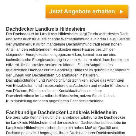
Dachdecker Landkreis Hildesheim
Der
Dachdecker
im
Landkreis Hildesheim
sorgt für ein wetterfestes Dach
und somit auch für ausreichende Wärmedämmung auf Ihrem Haus. Gerade
der Wärmeverlust durch mangelnde Dachdämmung trägt einen hohen
Anteil an den entstehenden Heizkosten eines Hauses bei. Um den
steigenden Energiekosten entgegenzuwirken, kommt man um eine
fachmännische Energiesanierung in vielen Häusern nicht drum herum, um
effizient die Heizkosten senken zu können. Zu den Aufgaben des
qualifizierten
Dachdecker
im
Landkreis Hildesheim
gehört unter anderem
der Einbau von Dachfenstern, Solaranlagen installieren,
Dachabdichtungen und Wanddichtungstechniken, sowie das Anbringen
von Blitzableitern und insbesondere das Abdecken und wieder Eindecken
von Dächern. Für eine schnelle Kontaktaufnahme zu einer
Dachdeckerfirma
im Landkreis Hildesheim
, nutzen Sie einfach die
Kurzdarstellung der oben angeführten Dachdeckerbetriebe.
Fachkundige Dachdecker Landkreis Hildesheim
Die geschulte Kenntnis durch die jahrelange Erfahrung der
Dachdecker
im
Landkreis Hildesheim
und der einzelnen Dachdeckerfachbetriebe
im
Landkreis Hildesheim
, sichert Ihnen ein hohes Maß an Qualität und
Fachkompetenz im Umgang mit Ihrem Dach oder Ihrer Dachkonstruktion.