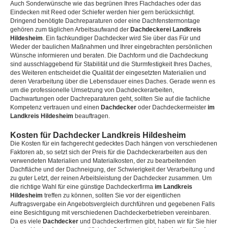
Auch Sonderwünsche wie das begrünen Ihres Flachdaches oder das
Eindecken mit Reed oder Schiefer werden hier gern berücksichtigt.
Dringend benötigte Dachreparaturen oder eine Dachfenstermontage
gehören zum täglichen Arbeitsaufwand der
Dachdeckerei Landkreis
Hildesheim
. Ein fachkundiger Dachdecker wird Sie über das Für und
Wieder der baulichen Maßnahmen und Ihrer eingebrachten persönlichen
Wünsche informieren und beraten. Die Dachform und die Dachdeckung
sind ausschlaggebend für Stabilität und die Sturmfestigkeit Ihres Daches,
des Weiteren entscheidet die Qualität der eingesetzten Materialien und
deren Verarbeitung über die Lebensdauer eines Daches. Gerade wenn es
um die professionelle Umsetzung von Dachdeckerarbeiten,
Dachwartungen oder Dachreparaturen geht, sollten Sie auf die fachliche
Kompetenz vertrauen und einen
Dachdecker
oder Dachdeckermeister
im
Landkreis Hildesheim
beauftragen.
Kosten für Dachdecker Landkreis Hildesheim
Die Kosten für ein fachgerecht gedecktes Dach hängen von verschiedenen
Faktoren ab, so setzt sich der Preis für die Dachdeckerarbeiten aus den
verwendeten Materialien und Materialkosten, der zu bearbeitenden
Dachfläche und der Dachneigung, der Schwierigkeit der Verarbeitung und
zu guter Letzt, der reinen Arbeitsleistung der Dachdecker zusammen. Um
die richtige Wahl für eine günstige Dachdeckerfirma
im Landkreis
Hildesheim
treffen zu können, sollten Sie vor der eigentlichen
Auftragsvergabe ein Angebotsvergleich durchführen und gegebenen Falls
eine Besichtigung mit verschiedenen Dachdeckerbetrieben vereinbaren.
Da es viele
Dachdecker
und Dachdeckerfirmen gibt, haben wir für Sie hier