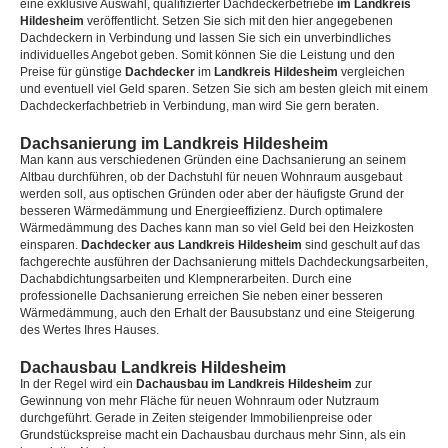
eine exklusive Auswahl, qualifizierter Dachdeckerbetriebe
im Landkreis
Hildesheim
veröffentlicht. Setzen Sie sich mit den hier angegebenen
Dachdeckern in Verbindung und lassen Sie sich ein unverbindliches
individuelles Angebot geben. Somit können Sie die Leistung und den
Preise für günstige
Dachdecker
im
Landkreis Hildesheim
vergleichen
und eventuell viel Geld sparen. Setzen Sie sich am besten gleich mit einem
Dachdeckerfachbetrieb in Verbindung, man wird Sie gern beraten.
Dachsanierung im Landkreis Hildesheim
Man kann aus verschiedenen Gründen eine Dachsanierung an seinem
Altbau durchführen, ob der Dachstuhl für neuen Wohnraum ausgebaut
werden soll, aus optischen Gründen oder aber der häufigste Grund der
besseren Wärmedämmung und Energieeffizienz. Durch optimalere
Wärmedämmung des Daches kann man so viel Geld bei den Heizkosten
einsparen.
Dachdecker aus Landkreis Hildesheim
sind geschult auf das
fachgerechte ausführen der Dachsanierung mittels Dachdeckungsarbeiten,
Dachabdichtungsarbeiten und Klempnerarbeiten. Durch eine
professionelle Dachsanierung erreichen Sie neben einer besseren
Wärmedämmung, auch den Erhalt der Bausubstanz und eine Steigerung
des Wertes Ihres Hauses.
Dachausbau Landkreis Hildesheim
In der Regel wird ein
Dachausbau im Landkreis Hildesheim
zur
Gewinnung von mehr Fläche für neuen Wohnraum oder Nutzraum
durchgeführt. Gerade in Zeiten steigender Immobilienpreise oder
Grundstückspreise macht ein Dachausbau durchaus mehr Sinn, als ein