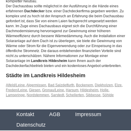
kompletter Neubau.
Der Dachausbau sollte möglichst in der Ausführung in die Hände eines
erfahrenen
Dachdecker
bzw. einer Dachdeckerfirma gegeben werden. Zu
komplex und zu hoch ist der Anspruch an Erfahrung die beim Dachausbau
gefordert ist, dass Sie von einem Laien fachgerecht umgesetzt werden
kann. Im Zuge eines Dachausbaus eignet sich die Durchführung einer
Dachmodernisierung hervorragend zur Gewinnung einer höheren
Wärmeeffizienz durch bessere Wärmedämmung. Auch die Installation einer
Solaranlage auf dem Dach ist zu überlegen, sie biete die Gewinnung von
Wärme oder Strom für die Eigenverwendung oder zur Einspeisung in das
öffentliche Stromnetz. Die daraus entstehenden finanziellen Vorteile sind
nicht zu unterschätzen. Nähere Informationen zur Montage einer
Solaranlage im
Landkreis Hildesheim
kann Ihnen auch der
Dachdeckerfachbetrieb bieten und ein kostenloses Angebot unterbreiten.
Städte im Landkreis Hildesheim
Alfeld/Leine
,
Algermissen
,
Bad Salzdetfurth
,
Bockenem
,
Diekholzen
,
Elze
,
Freden/Leine
,
Giesen
,
Gronau/Leine
,
Harsum
,
Hildesheim
,
Holle
,
Lamspringe
,
Nordstemmen
,
Sarstedt
,
Schellerten
,
Sibbesse
,
Söhlde
Kontakt
AGB
Impressum
Datenschutz