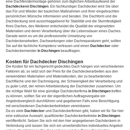
eine Dachfenstermontage gehören zum täglichen Arbeitsaufwand der
Dachdeckerei Dischingen
. Ein fachkundiger Dachdecker wird Sie über
das Für und Wieder der baulichen Maßnahmen und Ihrer eingebrachten
persönlichen Wünsche informieren und beraten. Die Dachform und die
Dachdeckung sind ausschlaggebend für Stabilität und die Sturmfestigkeit
Ihres Daches, des Weiteren entscheidet die Qualität der eingesetzten
Materialien und deren Verarbeitung über die Lebensdauer eines Daches.
Gerade wenn es um die professionelle Umsetzung von
Dachdeckerarbeiten, Dachwartungen oder Dachreparaturen geht, sollten
Sie auf die fachliche Kompetenz vertrauen und einen
Dachdecker
oder
Dachdeckermeister
in Dischingen
beauftragen.
Kosten für Dachdecker Dischingen
Die Kosten für ein fachgerecht gedecktes Dach hängen von verschiedenen
Faktoren ab, so setzt sich der Preis für die Dachdeckerarbeiten aus den
verwendeten Materialien und Materialkosten, der zu bearbeitenden
Dachfläche und der Dachneigung, der Schwierigkeit der Verarbeitung und
zu guter Letzt, der reinen Arbeitsleistung der Dachdecker zusammen. Um
die richtige Wahl für eine günstige Dachdeckerfirma
in Dischingen
treffen
zu können, sollten Sie vor der eigentlichen Auftragsvergabe ein
Angebotsvergleich durchführen und gegebenen Falls eine Besichtigung
mit verschiedenen Dachdeckerbetrieben vereinbaren.
Da es viele
Dachdecker
und Dachdeckerfirmen gibt, haben wir für Sie hier
eine exklusive Auswahl, qualifizierter Dachdeckerbetriebe
in Dischingen
veröffentlicht. Setzen Sie sich mit den hier angegebenen Dachdeckern in
Verbindung und lassen Sie sich ein unverbindliches individuelles Angebot