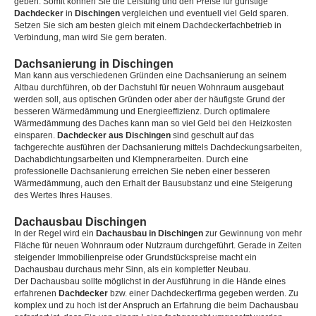
geben. Somit können Sie die Leistung und den Preise für günstige
Dachdecker
in
Dischingen
vergleichen und eventuell viel Geld sparen.
Setzen Sie sich am besten gleich mit einem Dachdeckerfachbetrieb in
Verbindung, man wird Sie gern beraten.
Dachsanierung in Dischingen
Man kann aus verschiedenen Gründen eine Dachsanierung an seinem
Altbau durchführen, ob der Dachstuhl für neuen Wohnraum ausgebaut
werden soll, aus optischen Gründen oder aber der häufigste Grund der
besseren Wärmedämmung und Energieeffizienz. Durch optimalere
Wärmedämmung des Daches kann man so viel Geld bei den Heizkosten
einsparen.
Dachdecker aus Dischingen
sind geschult auf das
fachgerechte ausführen der Dachsanierung mittels Dachdeckungsarbeiten,
Dachabdichtungsarbeiten und Klempnerarbeiten. Durch eine
professionelle Dachsanierung erreichen Sie neben einer besseren
Wärmedämmung, auch den Erhalt der Bausubstanz und eine Steigerung
des Wertes Ihres Hauses.
Dachausbau Dischingen
In der Regel wird ein
Dachausbau in Dischingen
zur Gewinnung von mehr
Fläche für neuen Wohnraum oder Nutzraum durchgeführt. Gerade in Zeiten
steigender Immobilienpreise oder Grundstückspreise macht ein
Dachausbau durchaus mehr Sinn, als ein kompletter Neubau.
Der Dachausbau sollte möglichst in der Ausführung in die Hände eines
erfahrenen
Dachdecker
bzw. einer Dachdeckerfirma gegeben werden. Zu
komplex und zu hoch ist der Anspruch an Erfahrung die beim Dachausbau