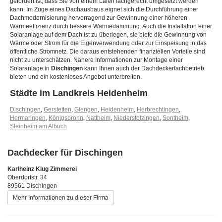
gefordert ist, dass Sie von einem Laien fachgerecht umgesetzt werden
kann. Im Zuge eines Dachausbaus eignet sich die Durchführung einer
Dachmodernisierung hervorragend zur Gewinnung einer höheren
Wärmeeffizienz durch bessere Wärmedämmung. Auch die Installation einer
Solaranlage auf dem Dach ist zu überlegen, sie biete die Gewinnung von
Wärme oder Strom für die Eigenverwendung oder zur Einspeisung in das
öffentliche Stromnetz. Die daraus entstehenden finanziellen Vorteile sind
nicht zu unterschätzen. Nähere Informationen zur Montage einer
Solaranlage in
Dischingen
kann Ihnen auch der Dachdeckerfachbetrieb
bieten und ein kostenloses Angebot unterbreiten.
Städte im Landkreis Heidenheim
Dischingen
,
Gerstetten
,
Giengen
,
Heidenheim
,
Herbrechtingen
,
Hermaringen
,
Königsbronn
,
Nattheim
,
Niederstotzingen
,
Sontheim
,
Steinheim am Albuch
Dachdecker für Dischingen
Karlheinz Klug Zimmerei
Oberdorfstr. 34
89561 Dischingen
Mehr Informationen zu dieser Firma