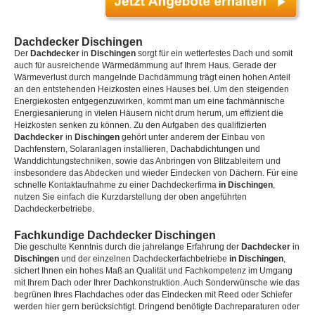
Dachdecker Dischingen
Der
Dachdecker
in
Dischingen
sorgt für ein wetterfestes Dach und somit
auch für ausreichende Wärmedämmung auf Ihrem Haus. Gerade der
Wärmeverlust durch mangelnde Dachdämmung trägt einen hohen Anteil
an den entstehenden Heizkosten eines Hauses bei. Um den steigenden
Energiekosten entgegenzuwirken, kommt man um eine fachmännische
Energiesanierung in vielen Häusern nicht drum herum, um effizient die
Heizkosten senken zu können. Zu den Aufgaben des qualifizierten
Dachdecker
in
Dischingen
gehört unter anderem der Einbau von
Dachfenstern, Solaranlagen installieren, Dachabdichtungen und
Wanddichtungstechniken, sowie das Anbringen von Blitzableitern und
insbesondere das Abdecken und wieder Eindecken von Dächern. Für eine
schnelle Kontaktaufnahme zu einer Dachdeckerfirma
in Dischingen
,
nutzen Sie einfach die Kurzdarstellung der oben angeführten
Dachdeckerbetriebe.
Fachkundige Dachdecker Dischingen
Die geschulte Kenntnis durch die jahrelange Erfahrung der
Dachdecker
in
Dischingen
und der einzelnen Dachdeckerfachbetriebe
in Dischingen
,
sichert Ihnen ein hohes Maß an Qualität und Fachkompetenz im Umgang
mit Ihrem Dach oder Ihrer Dachkonstruktion. Auch Sonderwünsche wie das
begrünen Ihres Flachdaches oder das Eindecken mit Reed oder Schiefer
werden hier gern berücksichtigt. Dringend benötigte Dachreparaturen oder