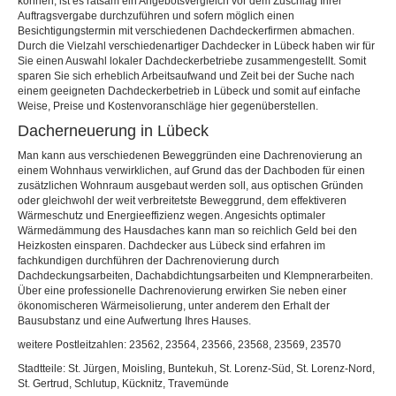
können, ist es ratsam ein Angebotsvergleich vor dem Zuschlag Ihrer
Auftragsvergabe durchzuführen und sofern möglich einen
Besichtigungstermin mit verschiedenen Dachdeckerfirmen abmachen.
Durch die Vielzahl verschiedenartiger Dachdecker in Lübeck haben wir für
Sie einen Auswahl lokaler Dachdeckerbetriebe zusammengestellt. Somit
sparen Sie sich erheblich Arbeitsaufwand und Zeit bei der Suche nach
einem geeigneten Dachdeckerbetrieb in Lübeck und somit auf einfache
Weise, Preise und Kostenvoranschläge hier gegenüberstellen.
Dacherneuerung in Lübeck
Man kann aus verschiedenen Beweggründen eine Dachrenovierung an
einem Wohnhaus verwirklichen, auf Grund das der Dachboden für einen
zusätzlichen Wohnraum ausgebaut werden soll, aus optischen Gründen
oder gleichwohl der weit verbreitetste Beweggrund, dem effektiveren
Wärmeschutz und Energieeffizienz wegen. Angesichts optimaler
Wärmedämmung des Hausdaches kann man so reichlich Geld bei den
Heizkosten einsparen. Dachdecker aus Lübeck sind erfahren im
fachkundigen durchführen der Dachrenovierung durch
Dachdeckungsarbeiten, Dachabdichtungsarbeiten und Klempnerarbeiten.
Über eine professionelle Dachrenovierung erwirken Sie neben einer
ökonomischeren Wärmeisolierung, unter anderem den Erhalt der
Bausubstanz und eine Aufwertung Ihres Hauses.
weitere Postleitzahlen: 23562, 23564, 23566, 23568, 23569, 23570
Stadtteile: St. Jürgen, Moisling, Buntekuh, St. Lorenz-Süd, St. Lorenz-Nord,
St. Gertrud, Schlutup, Kücknitz, Travemünde