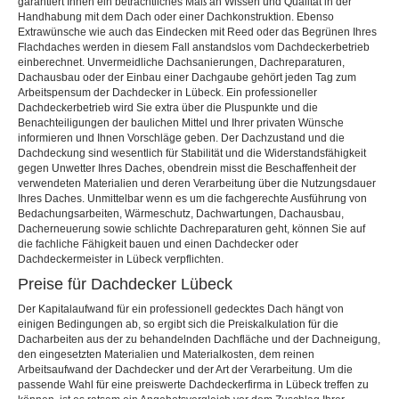
garantiert Ihnen ein beträchtliches Maß an Wissen und Qualität in der
Handhabung mit dem Dach oder einer Dachkonstruktion. Ebenso
Extrawünsche wie auch das Eindecken mit Reed oder das Begrünen Ihres
Flachdaches werden in diesem Fall anstandslos vom Dachdeckerbetrieb
einberechnet. Unvermeidliche Dachsanierungen, Dachreparaturen,
Dachausbau oder der Einbau einer Dachgaube gehört jeden Tag zum
Arbeitspensum der Dachdecker in Lübeck. Ein professioneller
Dachdeckerbetrieb wird Sie extra über die Pluspunkte und die
Benachteiligungen der baulichen Mittel und Ihrer privaten Wünsche
informieren und Ihnen Vorschläge geben. Der Dachzustand und die
Dachdeckung sind wesentlich für Stabilität und die Widerstandsfähigkeit
gegen Unwetter Ihres Daches, obendrein misst die Beschaffenheit der
verwendeten Materialien und deren Verarbeitung über die Nutzungsdauer
Ihres Daches. Unmittelbar wenn es um die fachgerechte Ausführung von
Bedachungsarbeiten, Wärmeschutz, Dachwartungen, Dachausbau,
Dacherneuerung sowie schlichte Dachreparaturen geht, können Sie auf
die fachliche Fähigkeit bauen und einen Dachdecker oder
Dachdeckermeister in Lübeck verpflichten.
Preise für Dachdecker Lübeck
Der Kapitalaufwand für ein professionell gedecktes Dach hängt von
einigen Bedingungen ab, so ergibt sich die Preiskalkulation für die
Dacharbeiten aus der zu behandelnden Dachfläche und der Dachneigung,
den eingesetzten Materialien und Materialkosten, dem reinen
Arbeitsaufwand der Dachdecker und der Art der Verarbeitung. Um die
passende Wahl für eine preiswerte Dachdeckerfirma in Lübeck treffen zu