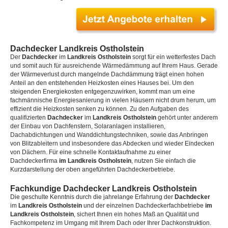
Dachdecker Landkreis Ostholstein
Der
Dachdecker
im
Landkreis Ostholstein
sorgt für ein wetterfestes Dach
und somit auch für ausreichende Wärmedämmung auf Ihrem Haus. Gerade
der Wärmeverlust durch mangelnde Dachdämmung trägt einen hohen
Anteil an den entstehenden Heizkosten eines Hauses bei. Um den
steigenden Energiekosten entgegenzuwirken, kommt man um eine
fachmännische Energiesanierung in vielen Häusern nicht drum herum, um
effizient die Heizkosten senken zu können. Zu den Aufgaben des
qualifizierten
Dachdecker
im
Landkreis Ostholstein
gehört unter anderem
der Einbau von Dachfenstern, Solaranlagen installieren,
Dachabdichtungen und Wanddichtungstechniken, sowie das Anbringen
von Blitzableitern und insbesondere das Abdecken und wieder Eindecken
von Dächern. Für eine schnelle Kontaktaufnahme zu einer
Dachdeckerfirma
im Landkreis Ostholstein
, nutzen Sie einfach die
Kurzdarstellung der oben angeführten Dachdeckerbetriebe.
Fachkundige Dachdecker Landkreis Ostholstein
Die geschulte Kenntnis durch die jahrelange Erfahrung der
Dachdecker
im
Landkreis Ostholstein
und der einzelnen Dachdeckerfachbetriebe
im
Landkreis Ostholstein
, sichert Ihnen ein hohes Maß an Qualität und
Fachkompetenz im Umgang mit Ihrem Dach oder Ihrer Dachkonstruktion.