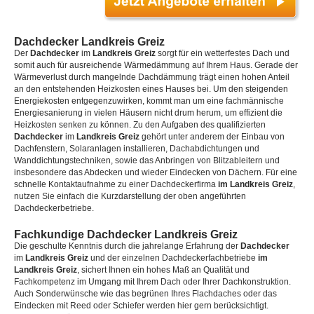
Dachdecker Landkreis Greiz
Der
Dachdecker
im
Landkreis Greiz
sorgt für ein wetterfestes Dach und
somit auch für ausreichende Wärmedämmung auf Ihrem Haus. Gerade der
Wärmeverlust durch mangelnde Dachdämmung trägt einen hohen Anteil
an den entstehenden Heizkosten eines Hauses bei. Um den steigenden
Energiekosten entgegenzuwirken, kommt man um eine fachmännische
Energiesanierung in vielen Häusern nicht drum herum, um effizient die
Heizkosten senken zu können. Zu den Aufgaben des qualifizierten
Dachdecker
im
Landkreis Greiz
gehört unter anderem der Einbau von
Dachfenstern, Solaranlagen installieren, Dachabdichtungen und
Wanddichtungstechniken, sowie das Anbringen von Blitzableitern und
insbesondere das Abdecken und wieder Eindecken von Dächern. Für eine
schnelle Kontaktaufnahme zu einer Dachdeckerfirma
im Landkreis Greiz
,
nutzen Sie einfach die Kurzdarstellung der oben angeführten
Dachdeckerbetriebe.
Fachkundige Dachdecker Landkreis Greiz
Die geschulte Kenntnis durch die jahrelange Erfahrung der
Dachdecker
im
Landkreis Greiz
und der einzelnen Dachdeckerfachbetriebe
im
Landkreis Greiz
, sichert Ihnen ein hohes Maß an Qualität und
Fachkompetenz im Umgang mit Ihrem Dach oder Ihrer Dachkonstruktion.
Auch Sonderwünsche wie das begrünen Ihres Flachdaches oder das
Eindecken mit Reed oder Schiefer werden hier gern berücksichtigt.