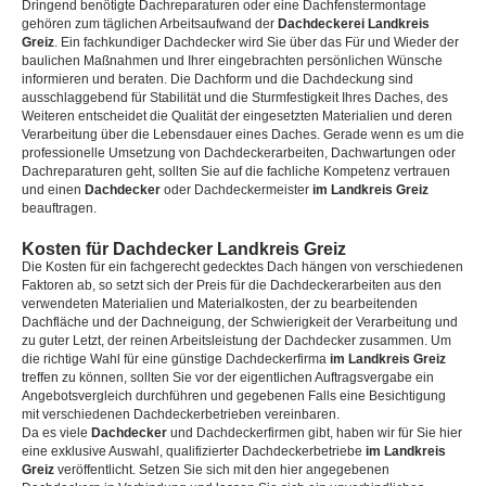
Dringend benötigte Dachreparaturen oder eine Dachfenstermontage
gehören zum täglichen Arbeitsaufwand der
Dachdeckerei Landkreis
Greiz
. Ein fachkundiger Dachdecker wird Sie über das Für und Wieder der
baulichen Maßnahmen und Ihrer eingebrachten persönlichen Wünsche
informieren und beraten. Die Dachform und die Dachdeckung sind
ausschlaggebend für Stabilität und die Sturmfestigkeit Ihres Daches, des
Weiteren entscheidet die Qualität der eingesetzten Materialien und deren
Verarbeitung über die Lebensdauer eines Daches. Gerade wenn es um die
professionelle Umsetzung von Dachdeckerarbeiten, Dachwartungen oder
Dachreparaturen geht, sollten Sie auf die fachliche Kompetenz vertrauen
und einen
Dachdecker
oder Dachdeckermeister
im Landkreis Greiz
beauftragen.
Kosten für Dachdecker Landkreis Greiz
Die Kosten für ein fachgerecht gedecktes Dach hängen von verschiedenen
Faktoren ab, so setzt sich der Preis für die Dachdeckerarbeiten aus den
verwendeten Materialien und Materialkosten, der zu bearbeitenden
Dachfläche und der Dachneigung, der Schwierigkeit der Verarbeitung und
zu guter Letzt, der reinen Arbeitsleistung der Dachdecker zusammen. Um
die richtige Wahl für eine günstige Dachdeckerfirma
im Landkreis Greiz
treffen zu können, sollten Sie vor der eigentlichen Auftragsvergabe ein
Angebotsvergleich durchführen und gegebenen Falls eine Besichtigung
mit verschiedenen Dachdeckerbetrieben vereinbaren.
Da es viele
Dachdecker
und Dachdeckerfirmen gibt, haben wir für Sie hier
eine exklusive Auswahl, qualifizierter Dachdeckerbetriebe
im Landkreis
Greiz
veröffentlicht. Setzen Sie sich mit den hier angegebenen