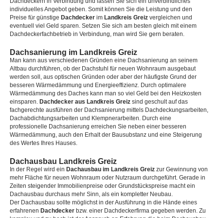
Dachdeckern in Verbindung und lassen Sie sich ein unverbindliches
individuelles Angebot geben. Somit können Sie die Leistung und den
Preise für günstige
Dachdecker
im
Landkreis Greiz
vergleichen und
eventuell viel Geld sparen. Setzen Sie sich am besten gleich mit einem
Dachdeckerfachbetrieb in Verbindung, man wird Sie gern beraten.
Dachsanierung im Landkreis Greiz
Man kann aus verschiedenen Gründen eine Dachsanierung an seinem
Altbau durchführen, ob der Dachstuhl für neuen Wohnraum ausgebaut
werden soll, aus optischen Gründen oder aber der häufigste Grund der
besseren Wärmedämmung und Energieeffizienz. Durch optimalere
Wärmedämmung des Daches kann man so viel Geld bei den Heizkosten
einsparen.
Dachdecker aus Landkreis Greiz
sind geschult auf das
fachgerechte ausführen der Dachsanierung mittels Dachdeckungsarbeiten,
Dachabdichtungsarbeiten und Klempnerarbeiten. Durch eine
professionelle Dachsanierung erreichen Sie neben einer besseren
Wärmedämmung, auch den Erhalt der Bausubstanz und eine Steigerung
des Wertes Ihres Hauses.
Dachausbau Landkreis Greiz
In der Regel wird ein
Dachausbau im Landkreis Greiz
zur Gewinnung von
mehr Fläche für neuen Wohnraum oder Nutzraum durchgeführt. Gerade in
Zeiten steigender Immobilienpreise oder Grundstückspreise macht ein
Dachausbau durchaus mehr Sinn, als ein kompletter Neubau.
Der Dachausbau sollte möglichst in der Ausführung in die Hände eines
erfahrenen
Dachdecker
bzw. einer Dachdeckerfirma gegeben werden. Zu