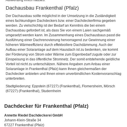
Aufwertung Ihres Hauses.
Dachausbau Frankenthal (Pfalz)
Der Dachausbau sollte möglichst in der Umsetzung in die Zuständigkeit
eines fachkundigen Dachdeckers bzw. einer Dachdeckerfirma gegeben
werden. Zu vielschichtig ist der Bedarf an Kenntnis die bei einem
Dachausbau gefordert ist, als dass Sie von einem Laien sachgemäß
umgesetzt werden kann. Im Zusammenhang eines Dachausbaus passt die
Ausführung einer Dachrenovierung hervorragend zur Gewinnung einer
höheren Wärmeeffizienz durch effektvollere Dachdämmung. Auch der
Aufbau einer Solaranlage auf dem Hausdach ist zu bedenken, sie kommt
der Förderung von Strom oder Wärme zum Eigenbedarf zugute oder zur
Einspeisung in das öffentliche Stromnetz. Der somit entstehende geldliche
Vorteil ist nicht zu unterschätzen. Nähere Angaben zum Anbau einer
Solaranlage in Frankenthal (Pfalz) kann Ihnen gleichermaßen der
Dachdecker anbieten und Ihnen einen unverbindlichen Kostenvoranschlag
unterbreiten.
Stadtgliederung: Eppstein (67227) (Frankenthal), Flomersheim, Mörsch
(67227) (Frankenthal), Studernheim
Dachdecker für Frankenthal (Pfalz)
Annette Riedel Dachdeckerei GmbH
Johann-Klein-Straße 34
67227 Frankenthal (Pfalz)