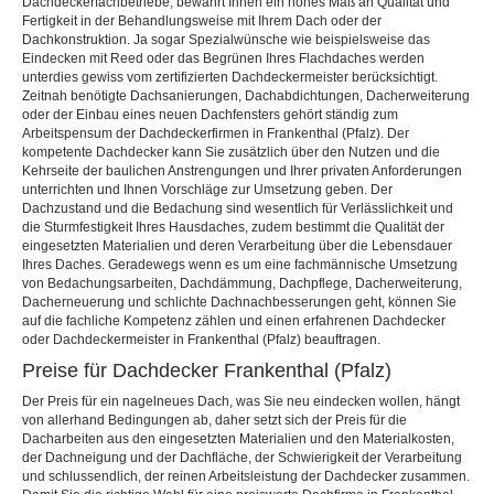
Dachdeckerfachbetriebe, bewahrt Ihnen ein hohes Maß an Qualität und
Fertigkeit in der Behandlungsweise mit Ihrem Dach oder der
Dachkonstruktion. Ja sogar Spezialwünsche wie beispielsweise das
Eindecken mit Reed oder das Begrünen Ihres Flachdaches werden
unterdies gewiss vom zertifizierten Dachdeckermeister berücksichtigt.
Zeitnah benötigte Dachsanierungen, Dachabdichtungen, Dacherweiterung
oder der Einbau eines neuen Dachfensters gehört ständig zum
Arbeitspensum der Dachdeckerfirmen in Frankenthal (Pfalz). Der
kompetente Dachdecker kann Sie zusätzlich über den Nutzen und die
Kehrseite der baulichen Anstrengungen und Ihrer privaten Anforderungen
unterrichten und Ihnen Vorschläge zur Umsetzung geben. Der
Dachzustand und die Bedachung sind wesentlich für Verlässlichkeit und
die Sturmfestigkeit Ihres Hausdaches, zudem bestimmt die Qualität der
eingesetzten Materialien und deren Verarbeitung über die Lebensdauer
Ihres Daches. Geradewegs wenn es um eine fachmännische Umsetzung
von Bedachungsarbeiten, Dachdämmung, Dachpflege, Dacherweiterung,
Dacherneuerung und schlichte Dachnachbesserungen geht, können Sie
auf die fachliche Kompetenz zählen und einen erfahrenen Dachdecker
oder Dachdeckermeister in Frankenthal (Pfalz) beauftragen.
Preise für Dachdecker Frankenthal (Pfalz)
Der Preis für ein nagelneues Dach, was Sie neu eindecken wollen, hängt
von allerhand Bedingungen ab, daher setzt sich der Preis für die
Dacharbeiten aus den eingesetzten Materialien und den Materialkosten,
der Dachneigung und der Dachfläche, der Schwierigkeit der Verarbeitung
und schlussendlich, der reinen Arbeitsleistung der Dachdecker zusammen.