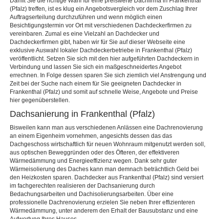
Damit Sie die richtige Wahl für eine preiswerte Dachfirma in Frankenthal
(Pfalz) treffen, ist es klug ein Angebotsvergleich vor dem Zuschlag Ihrer
Auftragserteilung durchzuführen und wenn möglich einen
Besichtigungstermin vor Ort mit verschiedenen Dachdeckerfirmen zu
vereinbaren. Zumal es eine Vielzahl an Dachdecker und
Dachdeckerfirmen gibt, haben wir für Sie auf dieser Webseite eine
exklusive Auswahl lokaler Dachdeckerbetriebe in Frankenthal (Pfalz)
veröffentlicht. Setzen Sie sich mit den hier aufgeführten Dachdeckern in
Verbindung und lassen Sie sich ein maßgeschneidertes Angebot
errechnen. In Folge dessen sparen Sie sich ziemlich viel Anstrengung und
Zeit bei der Suche nach einem für Sie geeigneten Dachdecker in
Frankenthal (Pfalz) und somit auf schnelle Weise, Angebote und Preise
hier gegenüberstellen.
Dachsanierung in Frankenthal (Pfalz)
Bisweilen kann man aus verschiedenen Anlässen eine Dachrenovierung
an einem Eigenheim vornehmen, angesichts dessen das das
Dachgeschoss wirtschaftlich für neuen Wohnraum mitgenutzt werden soll,
aus optischen Beweggründen oder des Öfteren, der effektiveren
Wärmedämmung und Energieeffizienz wegen. Dank sehr guter
Wärmeisolierung des Daches kann man demnach beträchtlich Geld bei
den Heizkosten sparen. Dachdecker aus Frankenthal (Pfalz) sind versiert
im fachgerechten realisieren der Dachsanierung durch
Bedachungsarbeiten und Dachisolierungsarbeiten. Über eine
professionelle Dachrenovierung erzielen Sie neben Ihrer effizienteren
Wärmedämmung, unter anderem den Erhalt der Bausubstanz und eine